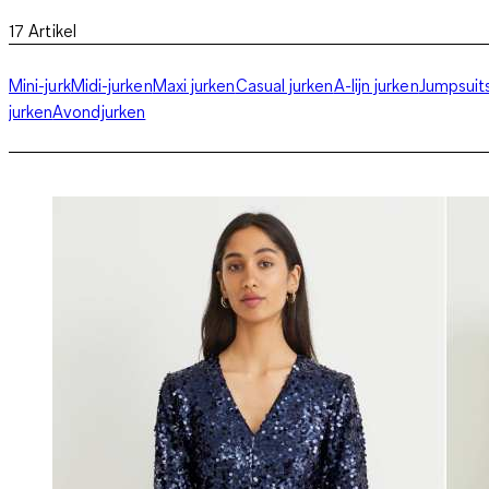
17
Artikel
Mini-jurk
Midi-jurken
Maxi jurken
Casual jurken
A-lijn jurken
Jumpsuit
jurken
Avondjurken