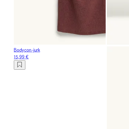
Bodycon-jurk
15,99 €