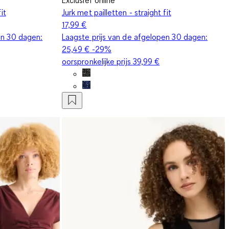
it
Jurk met pailletten - straight fit
17,99 €
en 30 dagen:
Laagste prijs van de afgelopen 30 dagen:
25,49 €
-29%
oorspronkelijke prijs
39,99 €