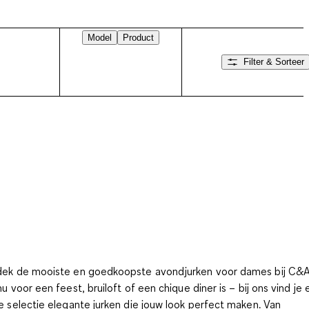
Model
Product
Filter & Sorteer
Veeg naar rechts
ek de mooiste en goedkoopste avondjurken voor dames bij C&A
nu voor een feest, bruiloft of een chique diner is – bij ons vind je
e selectie elegante jurken die jouw look perfect maken. Van