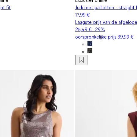
ht fit
Jurk met pailletten - straight f
17,99 €
Laagste prijs van de afgelop
25,49 €
-29%
oorspronkelijke prijs
39,99 €