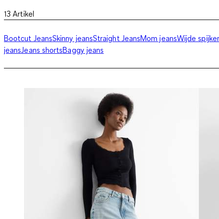
13
Artikel
Bootcut Jeans
Skinny jeans
Straight Jeans
Mom jeans
Wijde spijk
jeans
Jeans shorts
Baggy jeans