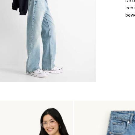
De b
een 
bewe