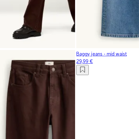
Baggy jeans - mid waist
29,99 €