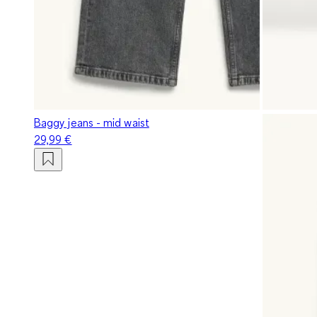
Baggy jeans - mid waist
29,99 €