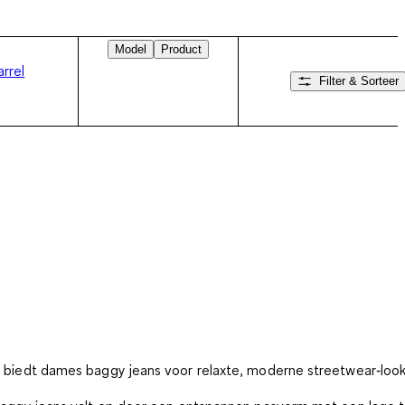
Model
Product
arrel
Filter & Sorteer
Veeg naar rechts
biedt dames baggy jeans voor relaxte, moderne streetwear‑look