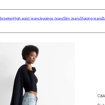
erbroeken
High waist jeans
Jeggings Jeans
Slim Jeans
Shaping jeans
B
C&A 