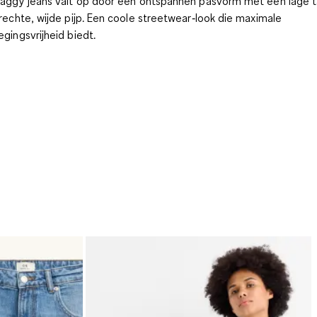
aggy jeans valt op door een ontspannen pasvorm met een lage ta
rechte, wijde pijp. Een coole streetwear‑look die maximale
gingsvrijheid biedt.