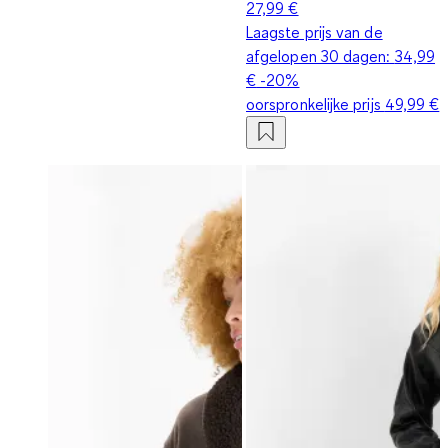
27,99 €
Laagste prijs van de
afgelopen 30 dagen:
34,99
€
-20%
oorspronkelijke prijs
49,99 €