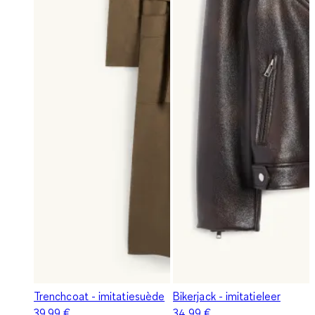
Trenchcoat - imitatiesuède
Bikerjack - imitatieleer
39,99 €
34,99 €