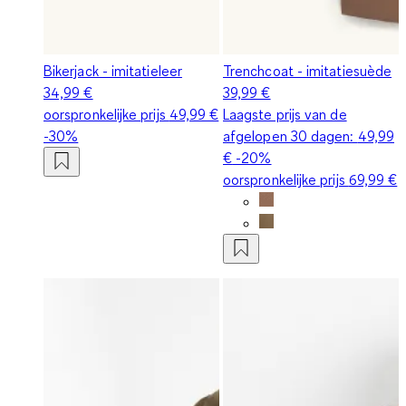
Bikerjack - imitatieleer
Trenchcoat - imitatiesuède
34,99 €
39,99 €
oorspronkelijke prijs
49,99 €
Laagste prijs van de
-30%
afgelopen 30 dagen:
49,99
€
-20%
oorspronkelijke prijs
69,99 €