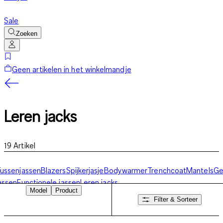
Sale
Zoeken
Geen artikelen in het winkelmandje
Leren jacks
19
Artikel
ussenjassen
Blazers
Spijkerjasje
Bodywarmer
Trenchcoat
Mantels
Ge
assen
Functionele jassen
Leren jacks
Model
Product
Filter & Sorteer