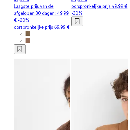
Laagste prijs van de
oorspronkelijke prijs
49,99 €
afgelopen 30 dagen:
49,99
-30%
€
-20%
oorspronkelijke prijs
69,99 €