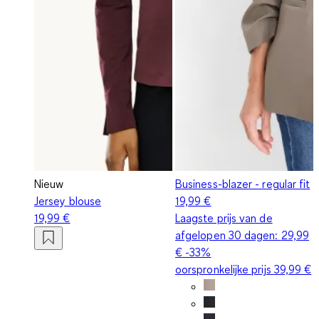
Nieuw
Business-blazer - regular fit
Jersey blouse
19,99 €
19,99 €
Laagste prijs van de
afgelopen 30 dagen:
29,99
€
-33%
oorspronkelijke prijs
39,99 €