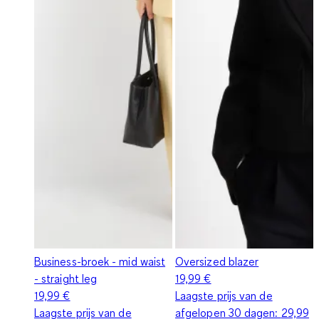
Business-broek - mid waist
Oversized blazer
- straight leg
19,99 €
19,99 €
Laagste prijs van de
Laagste prijs van de
afgelopen 30 dagen:
29,99