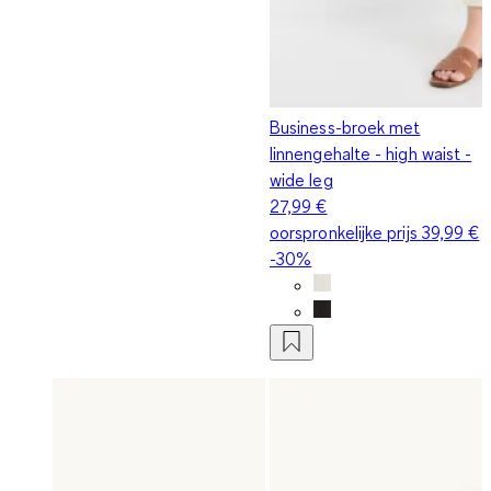
Business-broek met
linnengehalte - high waist -
wide leg
27,99 €
oorspronkelijke prijs
39,99 €
-30%