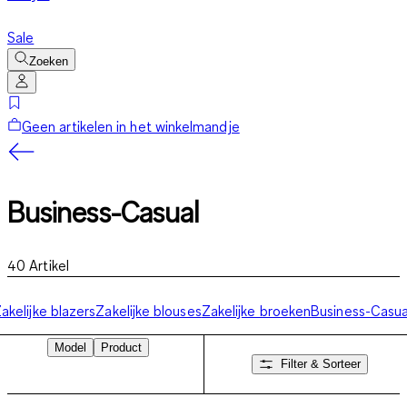
Sale
Zoeken
Geen artikelen in het winkelmandje
Business-Casual
40
Artikel
akelijke blazers
Zakelijke blouses
Zakelijke broeken
Business-Casua
Model
Product
Filter & Sorteer