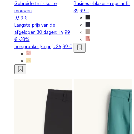
Gebreide trui - korte
Business-blazer - regular fit
mouwen
39,99 €
9,99 €
Laagste prijs van de
afgelopen 30 dagen:
14,99
€
-33%
oorspronkelijke prijs
25,99 €