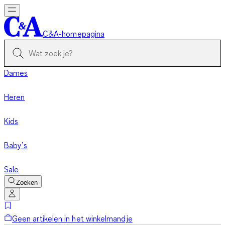
C&A-homepagina
Dames
Heren
Kids
Baby’s
Sale
Zoeken
Geen artikelen in het winkelmandje