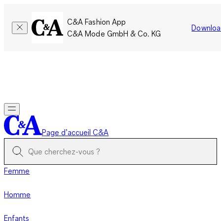
C&A Fashion App
Downloa
C&A Mode GmbH & Co. KG
Seulement pour une courte durée : Les membres cumulent le
double de points!
Se connecter
Page d’accueil C&A
Femme
Homme
Enfants