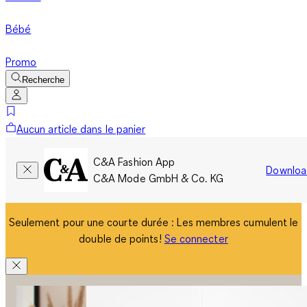
Bébé
Promo
Recherche
Aucun article dans le panier
C&A Fashion App
Downloa
C&A Mode GmbH & Co. KG
Seulement pour une courte durée : Les membres cumulent le
double de points!
Se connecter