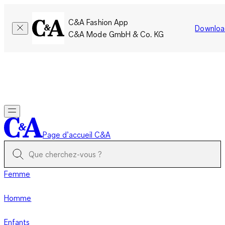
C&A Fashion App
Downloa
C&A Mode GmbH & Co. KG
Seulement pour une courte durée : Les membres cumulent le
double de points!
Se connecter
Page d’accueil C&A
Femme
Homme
Enfants