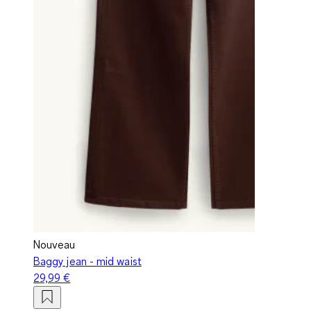
Nouveau
Baggy jean - mid waist
29,99 €