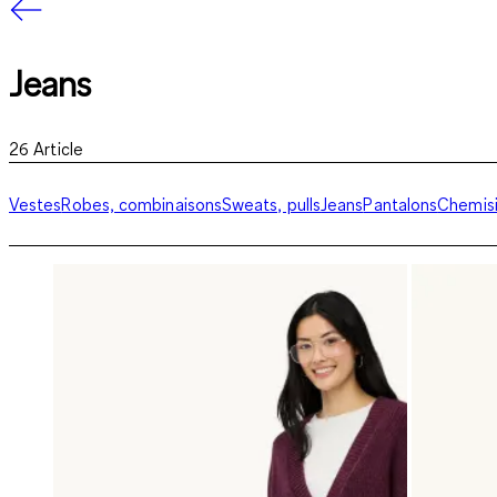
Jeans
26
Article
Vestes
Robes, combinaisons
Sweats, pulls
Jeans
Pantalons
Chemisi