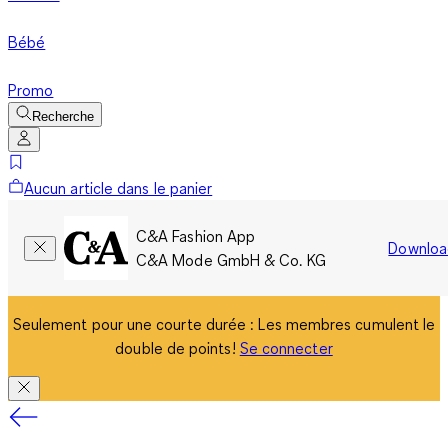
Bébé
Promo
Recherche
Aucun article dans le panier
C&A Fashion App
Downloa
C&A Mode GmbH & Co. KG
Seulement pour une courte durée : Les membres cumulent le
double de points!
Se connecter