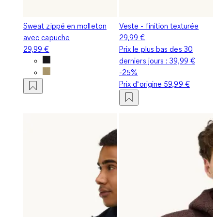
Sweat zippé en molleton
Veste - finition texturée
avec capuche
29,99 €
29,99 €
Prix le plus bas des 30
derniers jours :
39,99 €
-25%
Prix d‘origine
59,99 €