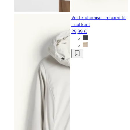
Veste-chemise - relaxed fit
- col kent
29,99 €