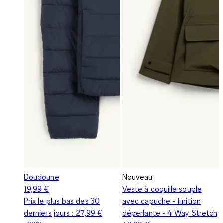
Doudoune
Nouveau
19,99 €
Veste à coquille souple
Prix le plus bas des 30
avec capuche - finition
derniers jours :
27,99 €
déperlante - 4 Way Stretch