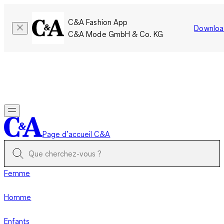
C&A Fashion App
Downloa
C&A Mode GmbH & Co. KG
Seulement pour une courte durée : Les membres cumulent le
double de points!
Se connecter
Page d’accueil C&A
Femme
Homme
Enfants