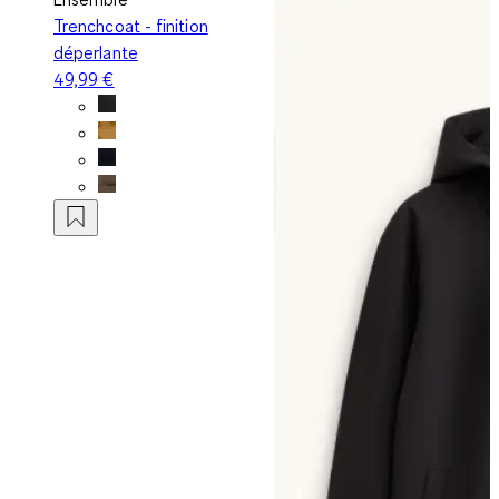
Trenchcoat - finition
déperlante
49,99 €