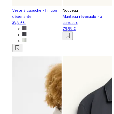
Veste à capuche - finition
Nouveau
déperlante
Manteau réversible - à
39,99 €
carreaux
79,99 €