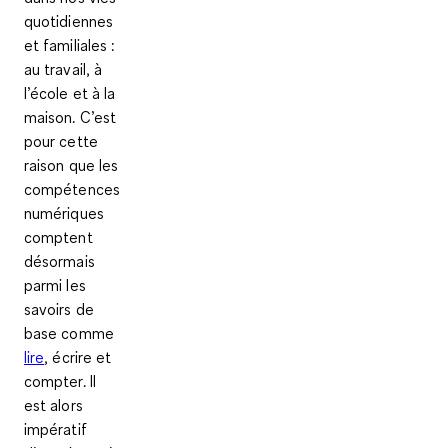
quotidiennes
et familiales :
au travail, à
l’école et à la
maison. C’est
pour cette
raison que les
compétences
numériques
comptent
désormais
parmi les
savoirs de
base comme
lire
, écrire et
compter. Il
est alors
impératif