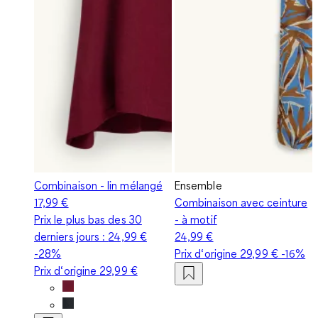
Combinaison - lin mélangé
Ensemble
17,99 €
Combinaison avec ceinture
Prix le plus bas des 30
- à motif
derniers jours :
24,99 €
24,99 €
-28%
Prix d‘origine
29,99 €
-16%
Prix d‘origine
29,99 €