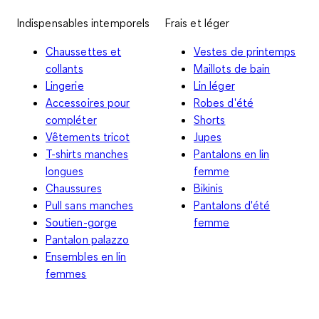
Indispensables intemporels
Frais et léger
Chaussettes et
Vestes de printemps
collants
Maillots de bain
Lingerie
Lin léger
Accessoires pour
Robes d'été
compléter
Shorts
Vêtements tricot
Jupes
T-shirts manches
Pantalons en lin
longues
femme
Chaussures
Bikinis
Pull sans manches
Pantalons d'été
Soutien-gorge
femme
Pantalon palazzo
Ensembles en lin
femmes