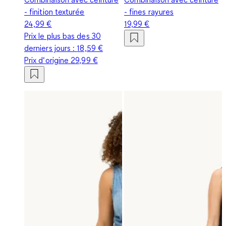
- finition texturée
- fines rayures
24,99 €
19,99 €
Prix le plus bas des 30
derniers jours :
18,59 €
Prix d‘origine
29,99 €