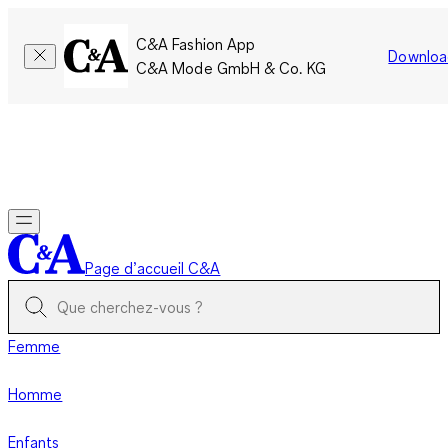
C&A Fashion App
Downloa
C&A Mode GmbH & Co. KG
Seulement pour une courte durée : Les membres cumulent le
double de points!
Se connecter
Page d’accueil C&A
Femme
Homme
Enfants