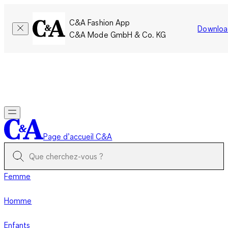
C&A Fashion App
Downloa
C&A Mode GmbH & Co. KG
Seulement pour une courte durée : Les membres cumulent le
double de points!
Se connecter
Page d’accueil C&A
Femme
Homme
Enfants