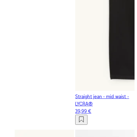
Straight jean - mid waist -
LYCRA®
39,99 €