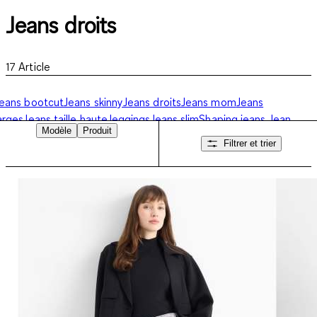
Jeans droits
17
Article
eans bootcut
Jeans skinny
Jeans droits
Jeans mom
Jeans
arges
Jeans taille haute
Jeggings
Jeans slim
Shaping jeans
Jean
Modèle
Produit
arrel
Shorts en jean
Filtrer et trier