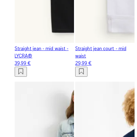
Straight jean - mid waist -
Straight jean court - mid
LYCRA®
waist
39,99 €
29,99 €