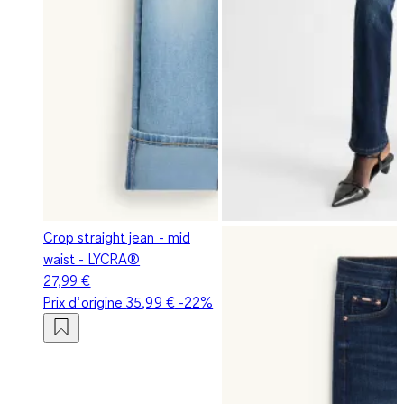
Crop straight jean - mid
waist - LYCRA®
27,99 €
Prix d‘origine
35,99 €
-22%