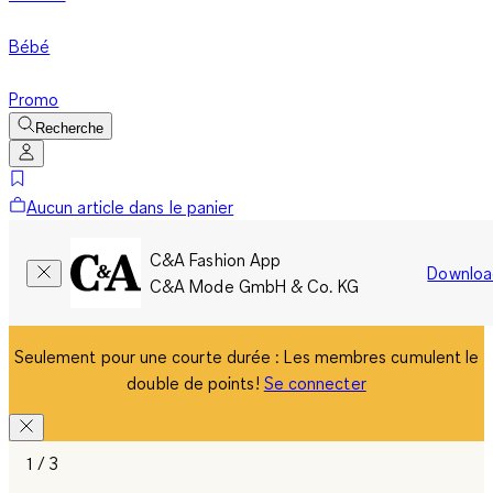
Bébé
Promo
Recherche
Aucun article dans le panier
C&A Fashion App
Downloa
C&A Mode GmbH & Co. KG
Seulement pour une courte durée : Les membres cumulent le
double de points!
Se connecter
1 / 3