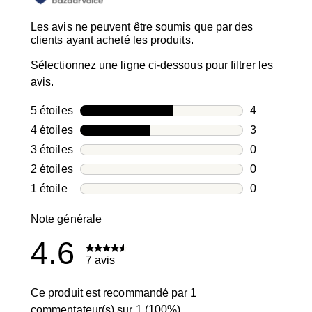
Les avis ne peuvent être soumis que par des
clients ayant acheté les produits.
Sélectionnez une ligne ci-dessous pour filtrer les
avis.
5 étoiles
étoiles
4
4 avis avec 5
4 étoiles
étoiles
3
3 avis avec 4
3 étoiles
étoiles
0
0 avis avec 3
2 étoiles
étoiles
0
0 avis avec 2
1 étoile
étoiles
0
0 avis avec 1
Note générale
4.6
7 avis
Ce produit est recommandé par 1
commentateur(s) sur 1 (100%)