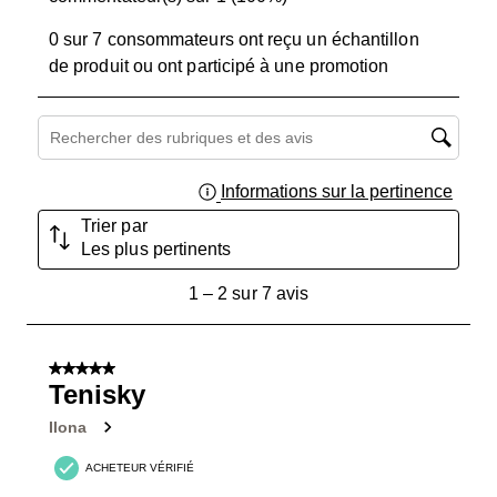
0 sur 7 consommateurs ont reçu un échantillon
de produit ou ont participé à une promotion
Zone de recherche de sujet et d'avis
Informations sur la pertinence
Affich
Trier par
Les plus pertinents
1
1
–
2 sur 7
avis
à
2
sur
5 sur 5 étoiles.
7
Tenisky
avis.
Ilona
ACHETEUR VÉRIFIÉ