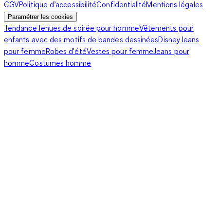
CGV
Politique d’accessibilité
Confidentialité
Mentions légales
Paramétrer les cookies
Tendance
Tenues de soirée pour homme
Vêtements pour
enfants avec des motifs de bandes dessinées
Disney
Jeans
pour femme
Robes d'été
Vestes pour femme
Jeans pour
homme
Costumes homme