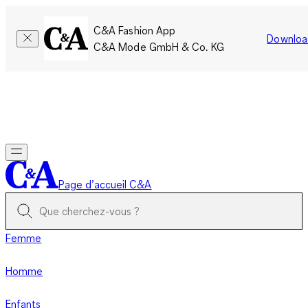
C&A Fashion App
Downloa
C&A Mode GmbH & Co. KG
Seulement pour une courte durée : Les membres cumulent le
double de points!
Se connecter
Page d’accueil C&A
Femme
Homme
Enfants