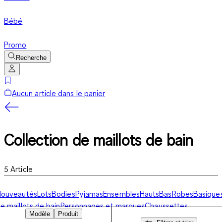
Bébé
Promo
Recherche
Aucun article dans le panier
Collection de maillots de bain
5
Article
Nouveautés
Lots
Bodies
Pyjamas
Ensembles
Hauts
Bas
Robes
Basique
e maillots de bain
Personnages et marques
Chaussettes,
Modèle
Produit
ollants
Gigoteuses
Vestes
Combinaison pour bébé
Tenues de fête