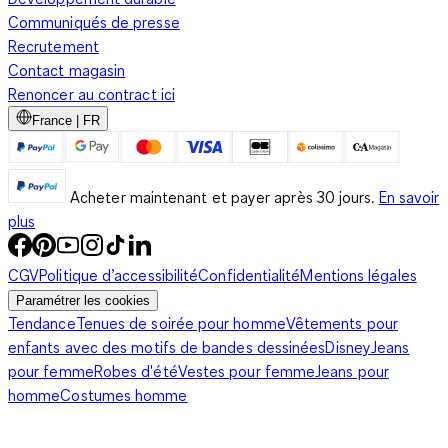
Disney
sur le devant. Chaque petit peut alors se baigner et
Communiqués de presse
jouer apaisé dans l'un de ces maillots aux motifs récréatifs.
Recrutement
Minnie ou encore la Petite Sirène ornent ces maillots de bain
Contact magasin
pour bébé fille. Des effigies aux traits joyeux qui donnent
Renoncer au contract ici
encore plus de luminosité à ces costumes de bain. Chaque
France | FR
imprimé s'accompagne d'une
couleur vive
. Le rose, le rouge et
le bleu sont généralement mis à l'honneur. Par ailleurs, des
hauts avec manches
sont disponibles. Ils permettent à bébé
Acheter maintenant et payer après 30 jours.
En savoir
de profiter des joies de la plage par exemple en étant
plus
protégée des rayons néfastes du soleil. En néoprène, ils
offrent une
protection solaire
indice 50. Un t-shirt utile et
agréable à porter qui protège la peau délicate des nouveau-
CGV
Politique d’accessibilité
Confidentialité
Mentions légales
nées. Un zip est cousu sur toute la hauteur, il contient un
Paramétrer les cookies
empiècement pour ranger la tétine.
Tendance
Tenues de soirée pour homme
Vêtements pour
enfants avec des motifs de bandes dessinées
Disney
Jeans
pour femme
Robes d'été
Vestes pour femme
Jeans pour
Serviettes de bain et peignoirs
homme
Costumes homme