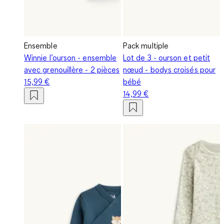
Ensemble
Pack multiple
Winnie l’ourson - ensemble
Lot de 3 - ourson et petit
avec grenouillère - 2 pièces
nœud - bodys croisés pour
15,99 €
bébé
14,99 €