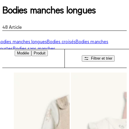
Bodies manches longues
48
Article
odies manches longues
Bodies croisés
Bodies manches
ourtes
Bodies sans manches
Modèle
Produit
Filtrer et trier