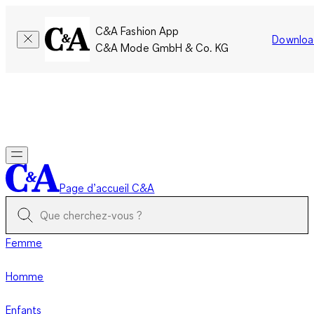
C&A Fashion App
Downloa
C&A Mode GmbH & Co. KG
Seulement pour une courte durée : Les membres cumulent le
double de points!
Se connecter
Page d’accueil C&A
Femme
Homme
Enfants