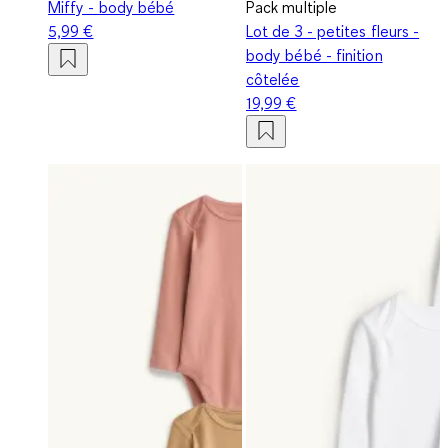
Miffy - body bébé
Pack multiple
5,99 €
Lot de 3 - petites fleurs -
body bébé - finition
côtelée
19,99 €