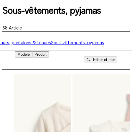
Sous-vêtements, pyjamas
58
Article
auts, pantalons & tenues
Sous-vêtements, pyjamas
Modèle
Produit
Filtrer et trier