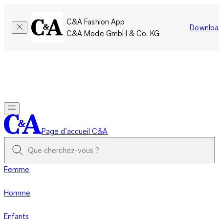
C&A Fashion App
Downloa
C&A Mode GmbH & Co. KG
Seulement pour une courte durée : Les membres cumulent le
double de points!
Se connecter
Page d’accueil C&A
Femme
Homme
Enfants