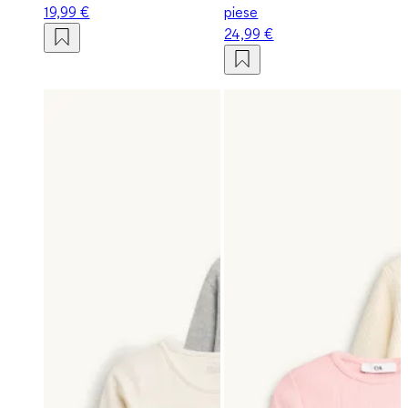
19,99 €
piese
24,99 €