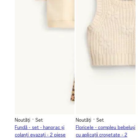
Noutăți
Set
Noutăți
Set
Fundă - set - hanorac și
Floricele - compleu bebeluși
colanți evazați - 2 piese
cu aplicații croșetate - 2