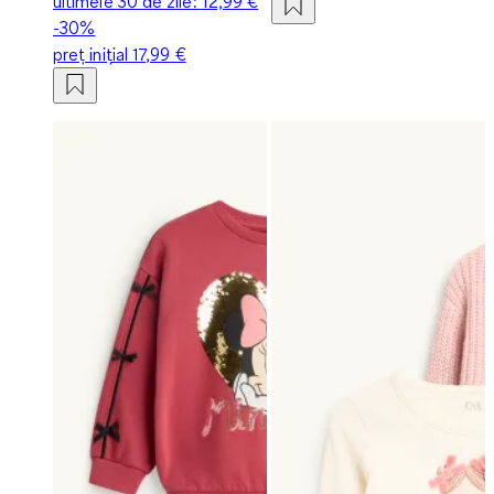
ultimele 30 de zile:
12,99 €
-30%
preț inițial
17,99 €