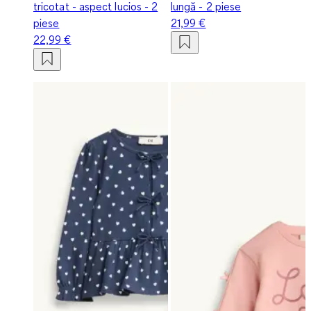
tricotat - aspect lucios - 2
lungă - 2 piese
piese
21,99 €
22,99 €