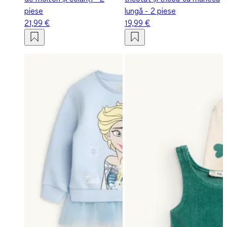
piese
lungă - 2 piese
21,99 €
19,99 €