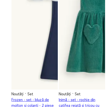
Noutăți
Set
Noutăți
Set
Frozen - set - bluză de
Inimă - set - rochie din
molton și colanți - 2 piese
catifea reiată și tricou cu