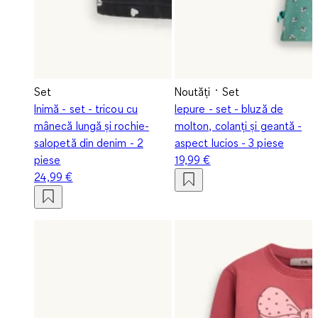
Set
Noutăți
Set
Inimă - set - tricou cu
Iepure - set - bluză de
mânecă lungă și rochie-
molton, colanți și geantă -
salopetă din denim - 2
aspect lucios - 3 piese
piese
19,99 €
24,99 €