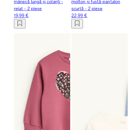
mânecă lungă și colanți -
molton și fustă-pantalon
reiat - 2 piese
scurtă - 2 piese
19,99 €
22,99 €