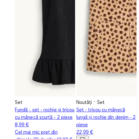
Set
Noutăți
Set
Fundă - set - rochie și tricou
Set - tricou cu mânecă
cu mânecă scurtă - 2 piese
lungă și rochie din denim - 2
8,99 €
piese
Cel mai mic preț din
22,99 €