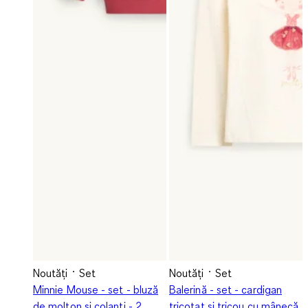
Noutăți
Set
Noutăți
Set
Minnie Mouse - set - bluză
Balerină - set - cardigan
de molton și colanți - 2
tricotat și tricou cu mânecă