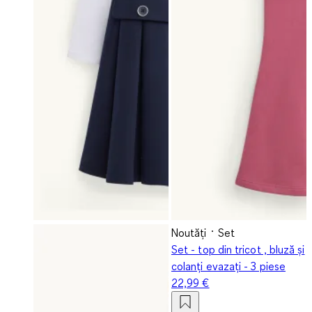
Noutăți
Set
Set - top din tricot , bluză și
colanți evazați - 3 piese
22,99 €