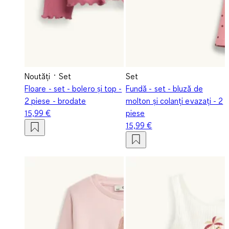
Noutăți
Set
Set
Floare - set - bolero și top -
Fundă - set - bluză de
2 piese - brodate
molton și colanți evazați - 2
15,99 €
piese
15,99 €