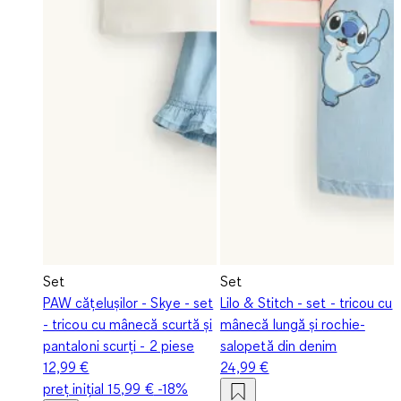
Set
Set
PAW cățelușilor - Skye - set
Lilo & Stitch - set - tricou cu
- tricou cu mânecă scurtă și
mânecă lungă și rochie-
pantaloni scurți - 2 piese
salopetă din denim
12,99 €
24,99 €
preț inițial
15,99 €
-18%