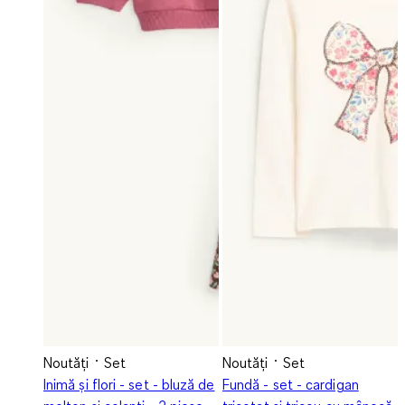
Noutăți
Set
Noutăți
Set
Inimă și flori - set - bluză de
Fundă - set - cardigan