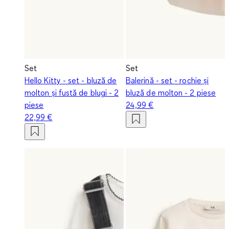
Set
Set
Hello Kitty - set - bluză de
Balerină - set - rochie și
molton și fustă de blugi - 2
bluză de molton - 2 piese
piese
24,99 €
22,99 €