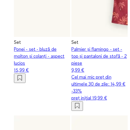
Set
Set
Ponei - set - bluză de
Palmier și flamingo - set -
molton și colanți - aspect
top și pantaloni de stofă - 2
lucios
piese
15,99 €
9,99 €
Cel mai mic preț din
ultimele 30 de zile:
14,99 €
-33%
preț inițial
19,99 €