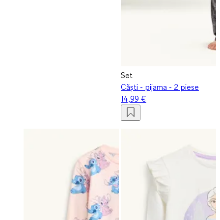
Set
Căști - pijama - 2 piese
14,99 €