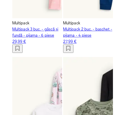
Multipack
Multipack
Multipack 3 buc. - gâscă și
Multipack 2 buc. - baschet -
fundă - pijama - 6 piese
pijama - 4 piese
29,99 €
27,99 €