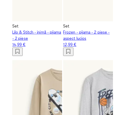
Set
Set
Lilo & Stitch - inimă - pijama
Frozen - pijama - 2 piese -
- 2 piese
aspect lucios
14,99 €
12,99 €