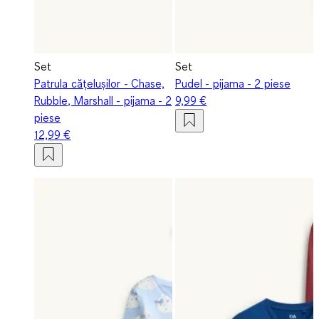
Set
Set
Patrula cățelușilor - Chase,
Pudel - pijama - 2 piese
Rubble, Marshall - pijama - 2
9,99 €
piese
12,99 €