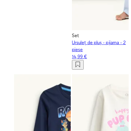
Set
Ursuleț de pluș - pijama - 2
piese
14,99 €