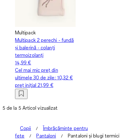
Multipack
Multipack 2 perechi - fundă
și balerină - colanți
termoizolanți
14,99 €
Cel mai mic preț din
ultimele 30 de zile:
10,32 €
preț inițial
21,99 €
5 de la 5 Articol vizualizat
Copii
Îmbrăcăminte pentru
fete
Pantaloni
Pantaloni și blugi termici