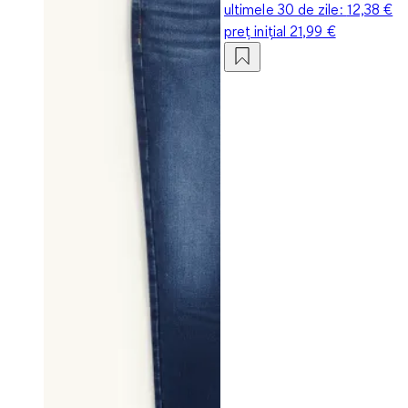
ultimele 30 de zile:
12,38 €
preț inițial
21,99 €