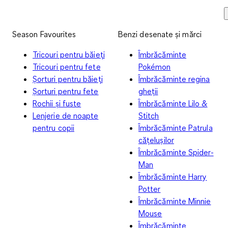
Season Favourites
Benzi desenate și mărci
Tricouri pentru băieți
Îmbrăcăminte
Tricouri pentru fete
Pokémon
Șorturi pentru băieți
Îmbrăcăminte regina
Șorturi pentru fete
gheții
Rochii și fuste
Îmbrăcăminte Lilo &
Lenjerie de noapte
Stitch
pentru copii
Îmbrăcăminte Patrula
cățelușilor
Îmbrăcăminte Spider-
Man
Îmbrăcăminte Harry
Potter
Îmbrăcăminte Minnie
Mouse
Îmbrăcăminte