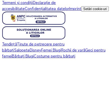
Termeni și condiții
Declarație de
accesibilitate
Confidențialitatea datelor
Imprint
Setări cookie-uri
Tendință
Ținute de petrecere pentru
bărbați
Salopete
Disney
Femei Blugi
Rochii de vară
Geci pentru
femei
Bărbați Blugi
Costume pentru bărbați