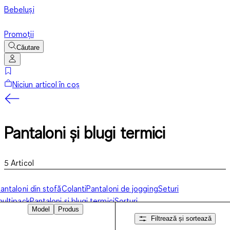
Bebeluși
Promoții
Căutare
Niciun articol în coș
Pantaloni și blugi termici
5
Articol
antaloni din stofă
Colanti
Pantaloni de jogging
Seturi
ultipack
Pantaloni și blugi termici
Șorturi
Model
Produs
Filtrează și sortează