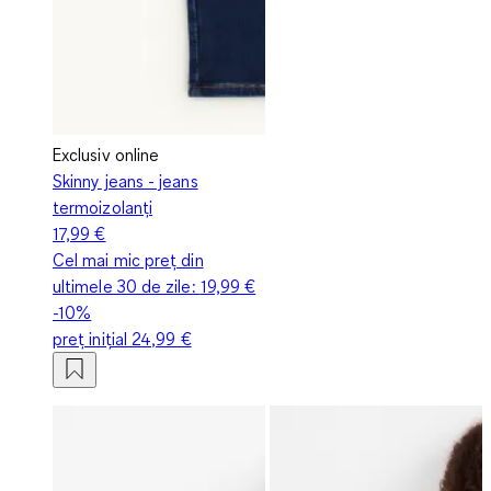
Exclusiv online
Skinny jeans - jeans
termoizolanți
17,99 €
Cel mai mic preț din
ultimele 30 de zile:
19,99 €
-10%
preț inițial
24,99 €