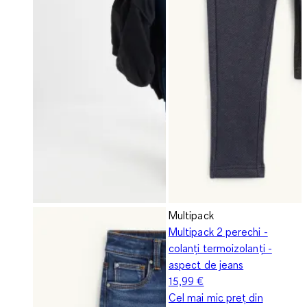
Multipack
Multipack 2 perechi -
colanți termoizolanți -
aspect de jeans
15,99 €
Cel mai mic preț din