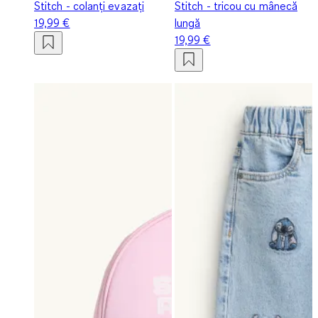
Stitch - colanți evazați
Stitch - tricou cu mânecă
19,99 €
lungă
19,99 €