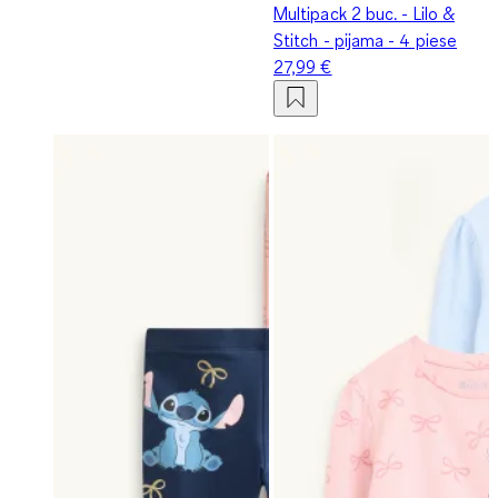
Multipack 2 buc. - Lilo &
Stitch - pijama - 4 piese
27,99 €