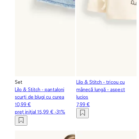
Set
Lilo & Stitch - tricou cu
Lilo & Stitch - pantaloni
mânecă lungă - aspect
scurți de blugi cu curea
lucios
10,99 €
7,99 €
preț inițial
15,99 €
-31%