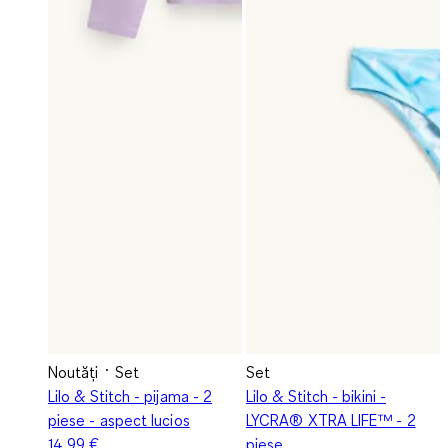
Noutăți
Set
Set
Lilo & Stitch - pijama - 2
Lilo & Stitch - bikini -
piese - aspect lucios
LYCRA® XTRA LIFE™ - 2
14,99 €
piese