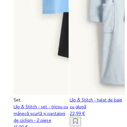
Set
Lilo & Stitch - halat de baie
Lilo & Stitch - set - tricou cu
cu glugă
mânecă scurtă și pantaloni
22,99 €
de ciclism - 2 piese
15,99 €