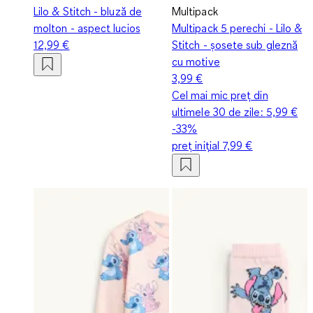
Lilo & Stitch - bluză de
Multipack
molton - aspect lucios
Multipack 5 perechi - Lilo &
12,99 €
Stitch - șosete sub gleznă
cu motive
3,99 €
Cel mai mic preț din
ultimele 30 de zile:
5,99 €
-33%
preț inițial
7,99 €