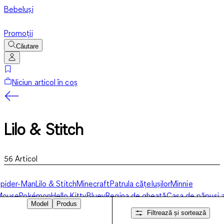
Bebeluși
Promoții
Căutare
Niciun articol în coș
Lilo & Stitch
56
Articol
pider-Man
Lilo & Stitch
Minecraft
Patrula cățelușilor
Minnie
Mouse
Pokémon
Hello Kitty
Bluey
Regina de gheață
Casa de păpuși 
Model
Produs
ui Gabby
Gaming
Alte personaje
Filtrează și sortează