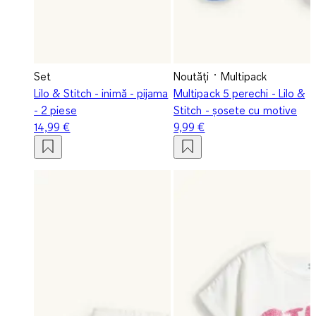
Set
Noutăți
Multipack
Lilo & Stitch - inimă - pijama
Multipack 5 perechi - Lilo &
- 2 piese
Stitch - șosete cu motive
14,99 €
9,99 €