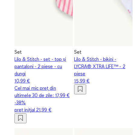
Set
Set
Lilo & Stitch - set - top și
Lilo & Stitch - bikini -
pantaloni - 2 piese - cu
LYCRA® XTRA LIFE™ - 2
dungi
piese
10,99 €
15,99 €
Cel mai mic preț din
ultimele 30 de zile:
17,99 €
-38%
preț inițial
21,99 €