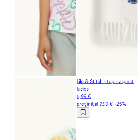
Lilo & Stitch - top - aspect
lucios
5,99 €
preț inițial
7,99 €
-25%