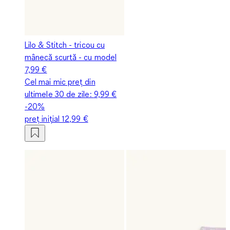
Lilo & Stitch - tricou cu
mânecă scurtă - cu model
7,99 €
Cel mai mic preț din
ultimele 30 de zile:
9,99 €
-20%
preț inițial
12,99 €