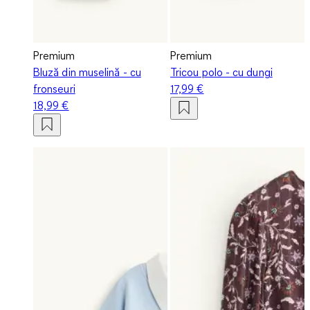
Premium
Premium
Bluză din muselină - cu
Tricou polo - cu dungi
fronseuri
17,99 €
18,99 €