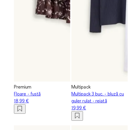
Premium
Multipack
Floare - fustă
Multipack 3 buc. - bluză cu
18,99 €
guler rulat - reiată
19,99 €