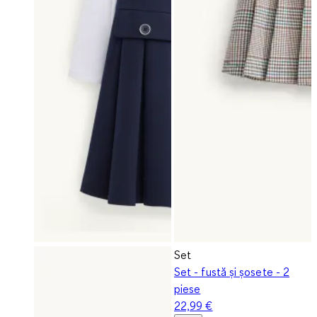
Set
Set - fustă și șosete - 2
piese
22,99 €