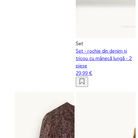
Set
Set - rochie din denim și
tricou cu mânecă lungă - 2
piese
29,99 €