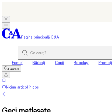
Pagina principală C&A
Femei
Bărbați
Copii
Bebeluși
Promoți
Căutare
Niciun articol în coș
Geci matlasate