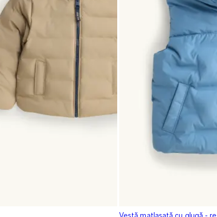
Vestă matlasată cu glugă - re