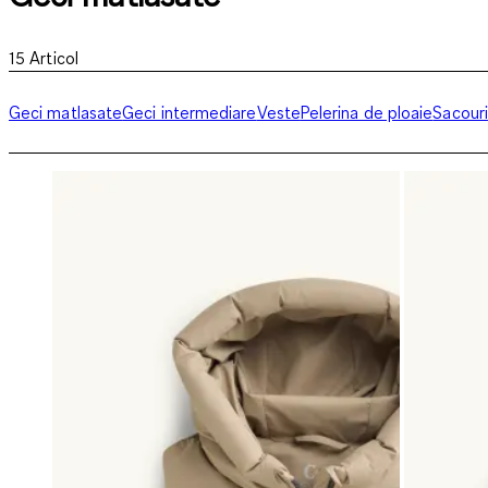
15
Articol
Geci matlasate
Geci intermediare
Veste
Pelerina de ploaie
Sacouri