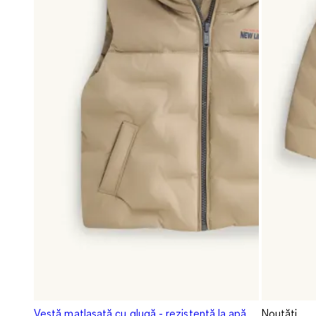
Vestă matlasată cu glugă - rezistentă la apă
Noutăți