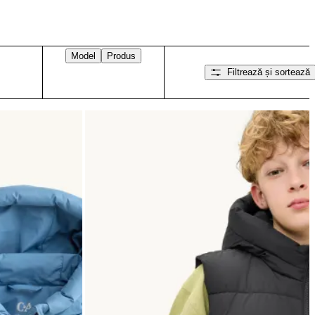
Model
Produs
Filtrează și sortează
Glisați spre dreapta