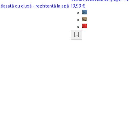
lasată cu glugă - rezistentă la apă
19,99 €