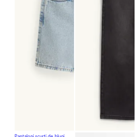
Pantaloni scurți de blugi