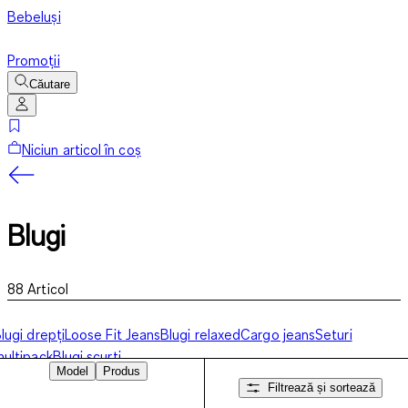
Bebeluși
Promoții
Căutare
Niciun articol în coș
Blugi
88
Articol
lugi drepți
Loose Fit Jeans
Blugi relaxed
Cargo jeans
Seturi
ultipack
Blugi scurți
Model
Produs
Filtrează și sortează