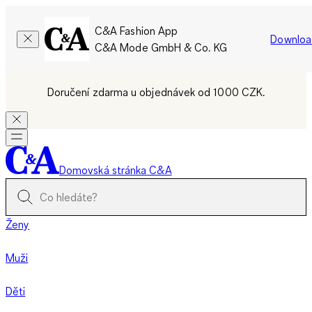
C&A Fashion App
Downloa
C&A Mode GmbH & Co. KG
Doručení zdarma u objednávek od 1000 CZK.
Domovská stránka C&A
Ženy
Muži
Děti