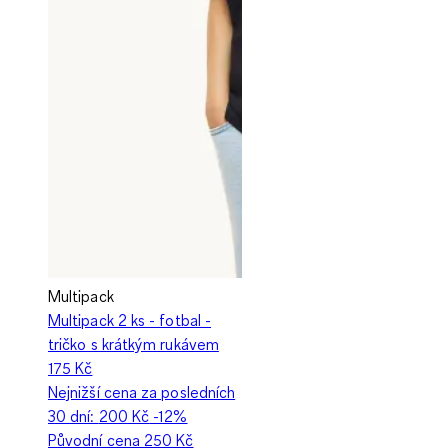
Multipack
Multipack 2 ks - fotbal -
tričko s krátkým rukávem
175 Kč
Nejnižší cena za posledních
30 dní:
200 Kč
-12%
Původní cena
250 Kč