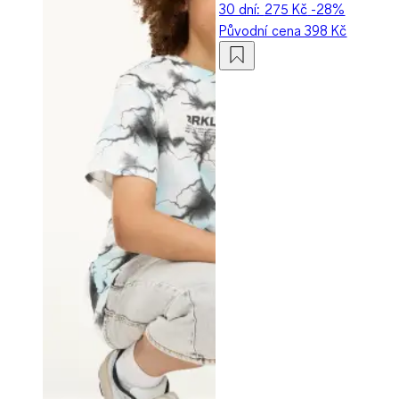
30 dní:
275 Kč
-28%
Původní cena
398 Kč