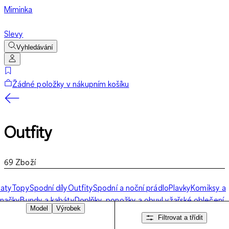
Miminka
Slevy
Vyhledávání
Žádné položky v nákupním košíku
Outfity
69
Zboží
aty
Topy
Spodní díly
Outfity
Spodní a noční prádlo
Plavky
Komiksy a
načky
Bundy a kabáty
Doplňky, ponožky a obuv
Lyžařské oblečení
Model
Výrobek
Filtrovat a třídit