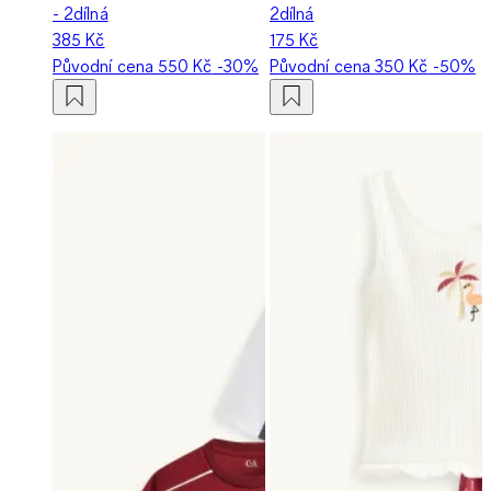
- 2dílná
2dílná
385 Kč
175 Kč
Původní cena
550 Kč
-30%
Původní cena
350 Kč
-50%