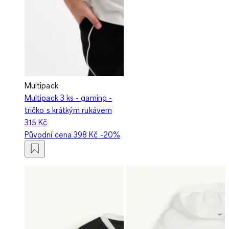
Multipack
Multipack 3 ks - gaming -
tričko s krátkým rukávem
315 Kč
Původní cena
398 Kč
-20%