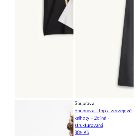
Souprava
Souprava - top a žerzejové
kalhoty - 2dílná -
strukturovaná
385 Kč