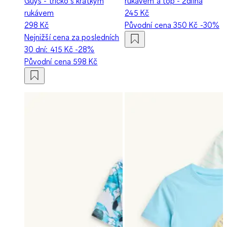
Guys - tričko s krátkým
rukávem a top - 2dílná
rukávem
245 Kč
298 Kč
Původní cena
350 Kč
-30%
Nejnižší cena za posledních
30 dní:
415 Kč
-28%
Původní cena
598 Kč