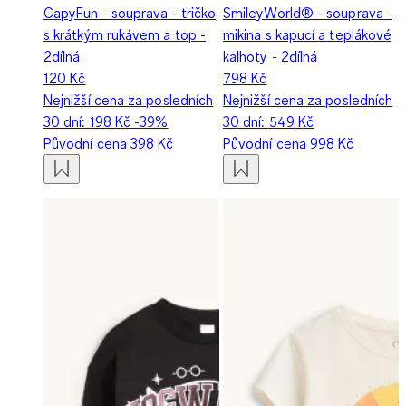
CapyFun - souprava - tričko
SmileyWorld® - souprava -
s krátkým rukávem a top -
mikina s kapucí a teplákové
2dílná
kalhoty - 2dílná
120 Kč
798 Kč
Nejnižší cena za posledních
Nejnižší cena za posledních
30 dní:
198 Kč
-39%
30 dní:
549 Kč
Původní cena
398 Kč
Původní cena
998 Kč