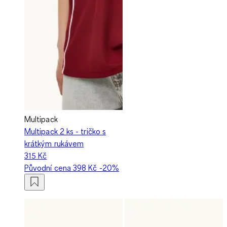
Multipack
Multipack 2 ks - tričko s
krátkým rukávem
315 Kč
Původní cena
398 Kč
-20%