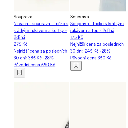
Souprava
Souprava
Nirvana - souprava - tričko s
Souprava - tričko s krátkým
krátkým rukávem a šortky -
rukávem a top - 2dílná
2dílná
175 Kč
275 Kč
Nejnižší cena za posledních
Nejnižší cena za posledních
30 dní:
245 Kč
-28%
30 dní:
385 Kč
-28%
Původní cena
350 Kč
Původní cena
550 Kč