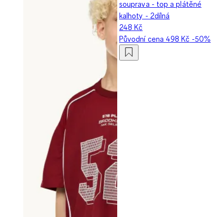
souprava - top a plátěné
kalhoty - 2dílná
248 Kč
Původní cena
498 Kč
-50%