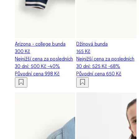
Arizona - college bunda
Džínová bunda
300 Kč
165 Kč
Nejnižší cena za posledních
Nejnižší cena za posledních
30 dní:
500 Kč
-40%
30 dní:
525 Kč
-68%
Původní cena
998 Kč
Původní cena
650 Kč