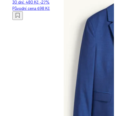
30 dní:
480 Kč
-27%
Původní cena
698 Kč