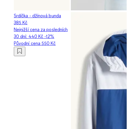
Srdíčka - džínová bunda
385 Kč
Nejnižší cena za posledních
30 dní:
440 Kč
-12%
Původní cena
550 Kč