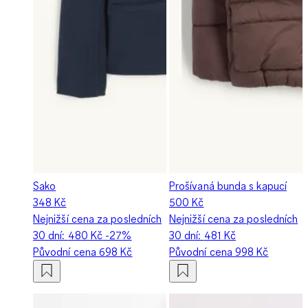
Sako
Prošívaná bunda s kapucí
348 Kč
500 Kč
Nejnižší cena za posledních
Nejnižší cena za posledních
30 dní:
480 Kč
-27%
30 dní:
481 Kč
Původní cena
698 Kč
Původní cena
998 Kč