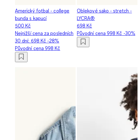
Americký fotbal - college
Oblekové sako - stretch -
bunda s kapucí
LYCRA®
500 Kč
698 Kč
Nejnižší cena za posledních
Původní cena
998 Kč
-30%
30 dní:
698 Kč
-28%
Původní cena
998 Kč