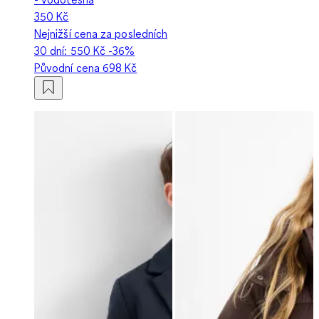
350 Kč
Nejnižší cena za posledních
30 dní:
550 Kč
-36%
Původní cena
698 Kč