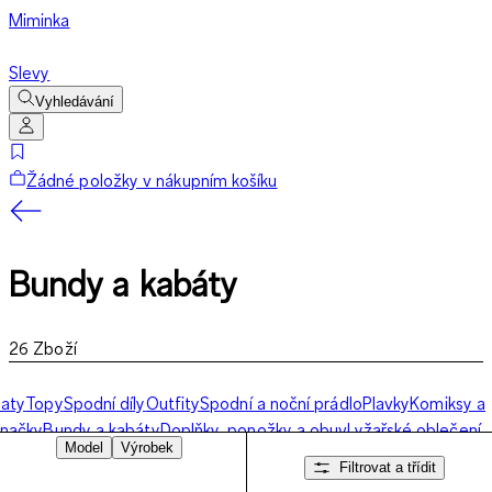
Miminka
Slevy
Vyhledávání
Žádné položky v nákupním košíku
Bundy a kabáty
26
Zboží
aty
Topy
Spodní díly
Outfity
Spodní a noční prádlo
Plavky
Komiksy a
načky
Bundy a kabáty
Doplňky, ponožky a obuv
Lyžařské oblečení
Model
Výrobek
Filtrovat a třídit