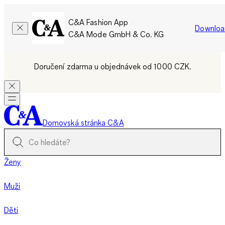
C&A Fashion App
Downloa
C&A Mode GmbH & Co. KG
Doručení zdarma u objednávek od 1000 CZK.
Domovská stránka C&A
Ženy
Muži
Děti