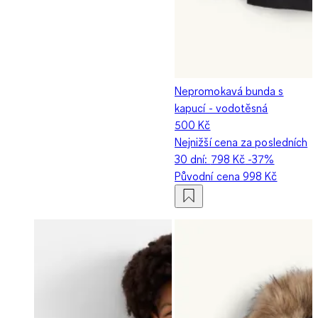
Nepromokavá bunda s
kapucí - vodotěsná
500 Kč
Nejnižší cena za posledních
30 dní:
798 Kč
-37%
Původní cena
998 Kč