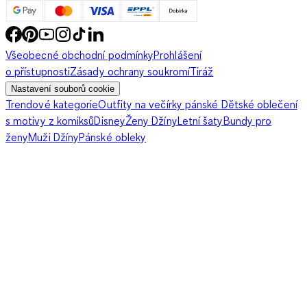
Všeobecné obchodní podmínky
Prohlášení
o přístupnosti
Zásady ochrany soukromí
Tiráž
Nastavení souborů cookie
Trendové kategorie
Outfity na večírky pánské
Dětské oblečení
s motivy z komiksů
Disney
Ženy Džíny
Letní šaty
Bundy pro
ženy
Muži Džíny
Pánské obleky