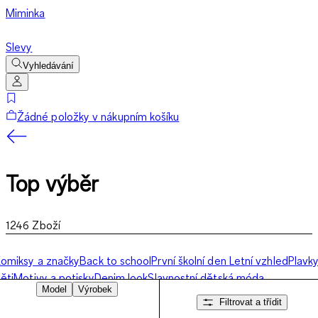
Miminka
Slevy
Vyhledávání
Žádné položky v nákupním košíku
Top výběr
1246
Zboží
omiksy a značky
Back to school
První školní den
Letní vzhled
Plavk
ěti
Motivy a potisky
Denim look
Slavnostní dětská móda
Model
Výrobek
Filtrovat a třídit