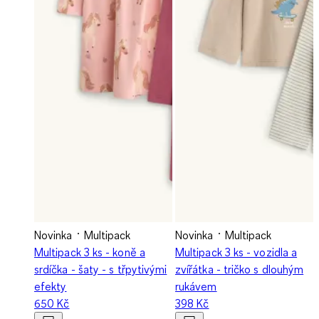
Novinka
Multipack
Novinka
Multipack
Multipack 3 ks - koně a
Multipack 3 ks - vozidla a
srdíčka - šaty - s třpytivými
zvířátka - tričko s dlouhým
efekty
rukávem
650 Kč
398 Kč