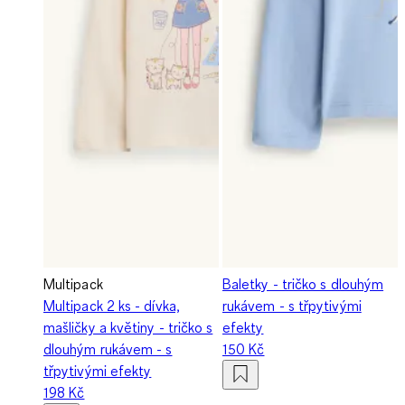
Multipack
Baletky - tričko s dlouhým
Multipack 2 ks - dívka,
rukávem - s třpytivými
mašličky a květiny - tričko s
efekty
dlouhým rukávem - s
150 Kč
třpytivými efekty
198 Kč