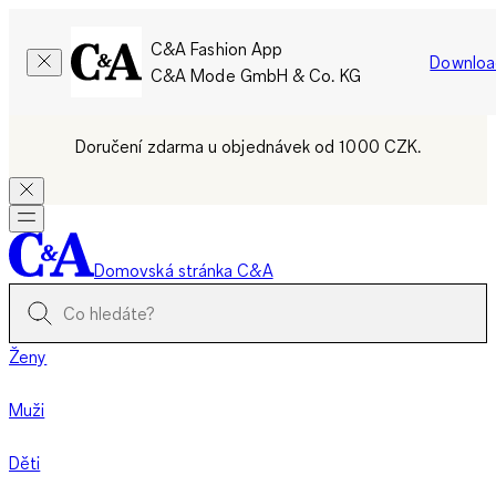
C&A Fashion App
Downloa
C&A Mode GmbH & Co. KG
Doručení zdarma u objednávek od 1000 CZK.
Domovská stránka C&A
Ženy
Muži
Děti