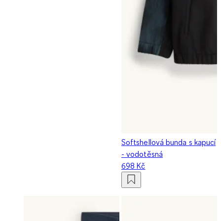
Softshellová bunda s kapucí
- vodotěsná
698 Kč