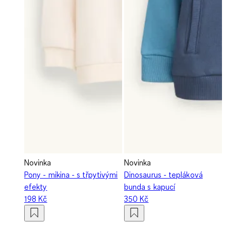
Novinka
Novinka
Pony - mikina - s třpytivými
Dinosaurus - tepláková
efekty
bunda s kapucí
198 Kč
350 Kč