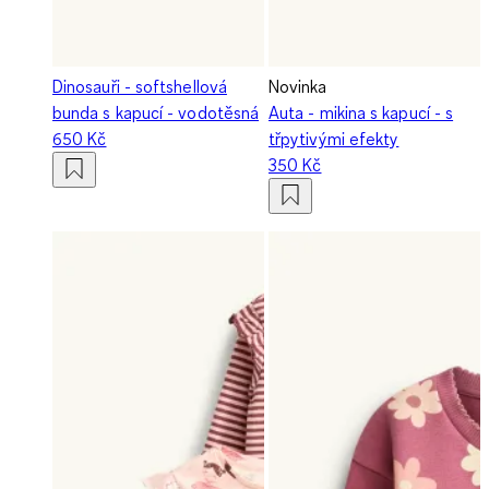
Dinosauři - softshellová
Novinka
bunda s kapucí - vodotěsná
Auta - mikina s kapucí - s
650 Kč
třpytivými efekty
350 Kč