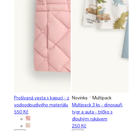
Prošívaná vesta s kapucí - z
Novinka
Multipack
vodoodpudivého materiálu
Multipack 3 ks - dinosauři,
550 Kč
tygr a auta - tričko s
dlouhým rukávem
250 Kč