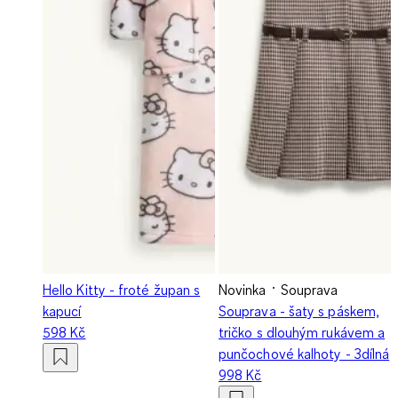
Hello Kitty - froté župan s
Novinka
Souprava
kapucí
Souprava - šaty s páskem,
598 Kč
tričko s dlouhým rukávem a
punčochové kalhoty - 3dílná
998 Kč