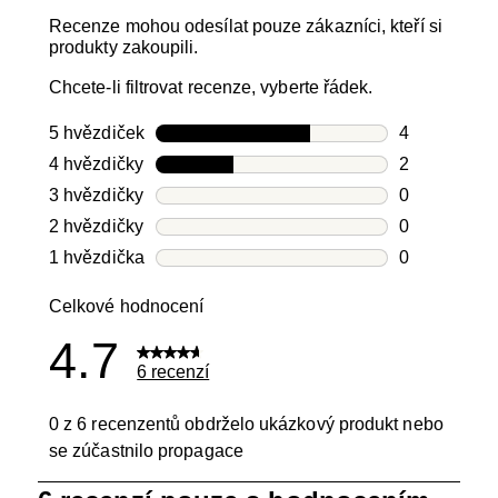
Recenze mohou odesílat pouze zákazníci, kteří si
produkty zakoupili.
Chcete-li filtrovat recenze, vyberte řádek.
5 hvězdiček
hvězdičky
4
Počet recen
4 hvězdičky
hvězdičky
2
Počet recen
3 hvězdičky
hvězdičky
0
Počet recen
2 hvězdičky
hvězdičky
0
Počet recen
1 hvězdička
hvězdičky
0
Počet recen
Celkové hodnocení
4.7
6 recenzí
0 z 6 recenzentů obdrželo ukázkový produkt nebo
se zúčastnilo propagace
1