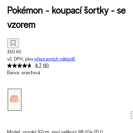
Pokémon - koupací šortky - se
vzorem
350 Kč
vč. DPH, plus
přepravních nákladů
4.7
(6)
Přečtěte
Barva
:
oranžová
si
6
recenzí.
Stejný
odkaz
na
stránku.
Model: vysoký 92cm, nosí velikost 98-104 (EU)