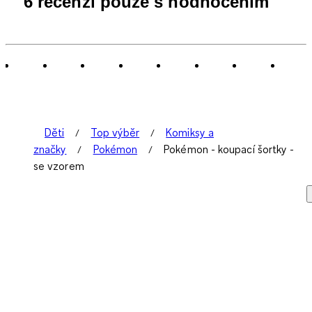
6 recenzí pouze s hodnocením
až
0
z
6
Recenzí.
Děti
Top výběr
Komiksy a
značky
Pokémon
Pokémon - koupací šortky -
se vzorem