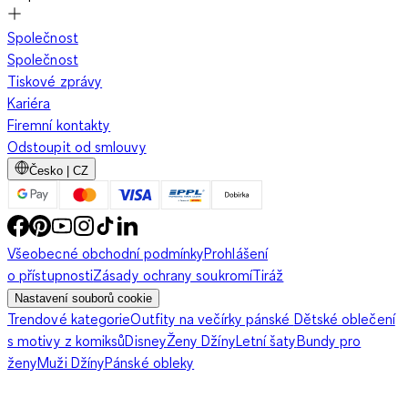
Společnost
Společnost
Tiskové zprávy
Kariéra
Firemní kontakty
Odstoupit od smlouvy
Česko | CZ
Všeobecné obchodní podmínky
Prohlášení
o přístupnosti
Zásady ochrany soukromí
Tiráž
Nastavení souborů cookie
Trendové kategorie
Outfity na večírky pánské
Dětské oblečení
s motivy z komiksů
Disney
Ženy Džíny
Letní šaty
Bundy pro
ženy
Muži Džíny
Pánské obleky