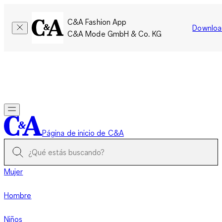
C&A Fashion App
Downloa
C&A Mode GmbH & Co. KG
Por tiempo limitado: Los miembros acumulan el doble de
puntos!
Iniciar sesión
Página de inicio de C&A
Mujer
Hombre
Niños