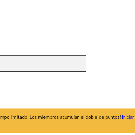
empo limitado: Los miembros acumulan el doble de puntos!
Inicia
empo limitado: Los miembros acumulan el doble de puntos!
Inicia