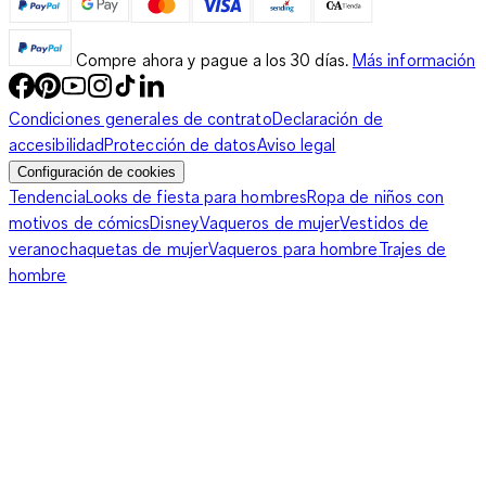
Compre ahora y pague a los 30 días.
Más información
Condiciones generales de contrato
Declaración de
accesibilidad
Protección de datos
Aviso legal
Configuración de cookies
Tendencia
Looks de fiesta para hombres
Ropa de niños con
motivos de cómics
Disney
Vaqueros de mujer
Vestidos de
verano
chaquetas de mujer
Vaqueros para hombre
Trajes de
hombre