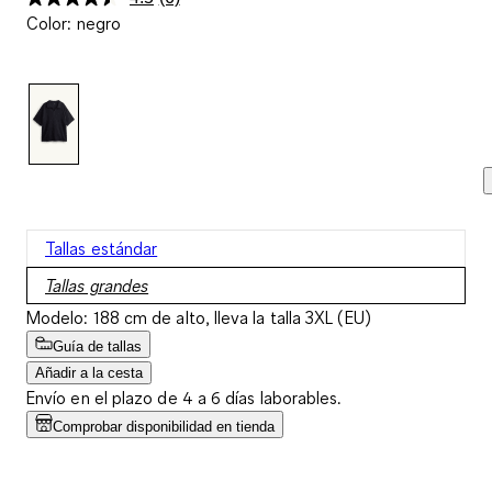
Lea
Color
:
negro
6
reseñas.
Enlace
en
la
misma
página.
Tallas estándar
Tallas grandes
Modelo: 188 cm de alto, lleva la talla 3XL (EU)
Guía de tallas
Añadir a la cesta
Envío en el plazo de 4 a 6 días laborables.
Comprobar disponibilidad en tienda