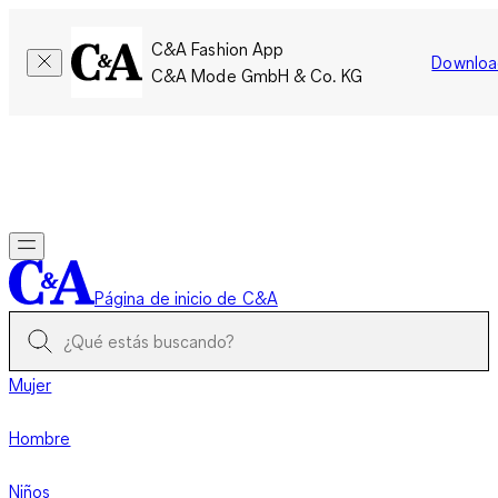
C&A Fashion App
Downloa
C&A Mode GmbH & Co. KG
Por tiempo limitado: Los miembros acumulan el doble de
puntos!
Iniciar sesión
Página de inicio de C&A
Mujer
Hombre
Niños