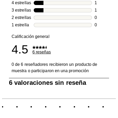
4 reseñas co
4 estrellas
estrellas
1
1 reseña con
3 estrellas
estrellas
1
1 reseña con
2 estrellas
estrellas
0
0 reseñas co
1 estrella
estrellas
0
0 reseñas co
Calificación general
4.5
6 reseñas
0 de 6 reseñadores recibieron un producto de
muestra o participaron en una promoción
1
6 valoraciones sin reseña
a
0
de
6
Reseñas.