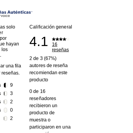
s
as solo
Calificación general
er
4.1
por
que hayan
16
 los
reseñas
.
2 de 3 (67%)
autores de reseña
ar una fila
recomiendan este
ar reseñas.
producto
s
estrellas
9
0 de 16
9 reseñas con 5 estrellas.
s
estrellas
3
reseñadores
3 reseñas con 4 estrellas.
s
estrellas
2
recibieron un
2 reseñas con 3 estrellas.
s
estrellas
0
producto de
0 reseñas con 2 estrellas.
estrellas
2
muestra o
2 reseñas con 1 estrella.
participaron en una