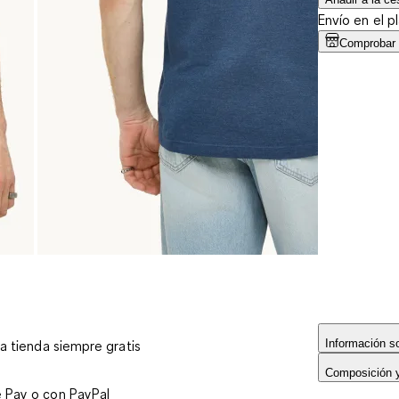
Envío en el p
Comprobar d
Información so
 a tienda siempre gratis
Composición 
e Pay o con PayPal