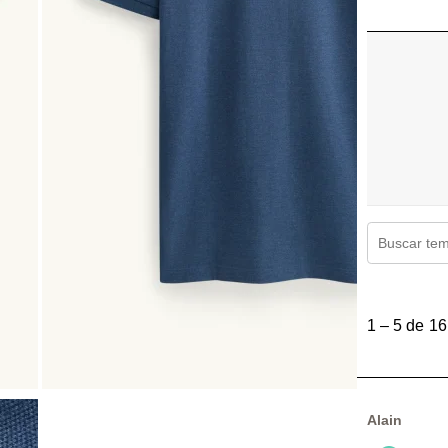
Región de 
1
a
1
–
5 de 16
5
de
16
Reseñas.
Alain