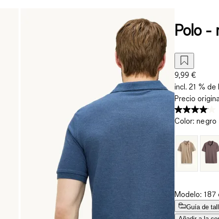
Polo - 
9,99 €
incl. 21 % de 
Precio origin
Color
:
negro
Modelo: 187 c
Guía de tal
Añadir a la ce