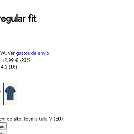
regular fit
IVA. Ver
gastos de envío
al
12,99 €
-23%
4.1
(16)
Lea
16
reseñas.
Enlace
en
la
misma
página.
m de alto, lleva la talla M (EU)
las
sta