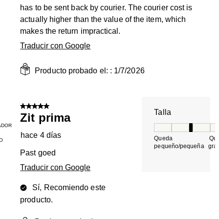
has to be sent back by courier. The courier cost is
actually higher than the value of the item, which
makes the return impractical.
Traducir con Google
Producto probado el: :
1/7/2026
5 de 5 estrellas.
Talla
Zit prima
ADOR
Talla, 3 de 5, do
hace 4 días
Queda
Qu
O
pequeño/pequeña
gra
Past goed
Traducir con Google
Sí, Recomiendo este
producto.