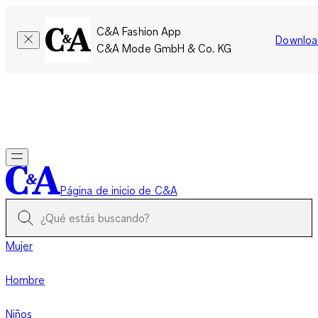
C&A Fashion App
Downloa
C&A Mode GmbH & Co. KG
Por tiempo limitado: Los miembros acumulan el doble de
puntos!
Iniciar sesión
Página de inicio de C&A
Mujer
Hombre
Niños