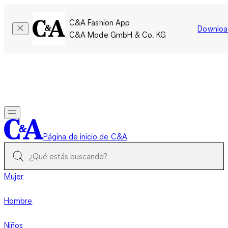
C&A Fashion App
Downloa
C&A Mode GmbH & Co. KG
Por tiempo limitado: Los miembros acumulan el doble de
puntos!
Iniciar sesión
Página de inicio de C&A
Mujer
Hombre
Niños