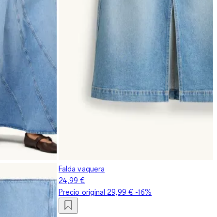
Falda vaquera
24,99 €
Precio original
29,99 €
-16%