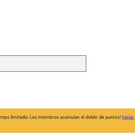
empo limitado: Los miembros acumulan el doble de puntos!
Inicia
empo limitado: Los miembros acumulan el doble de puntos!
Inicia