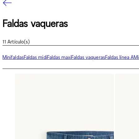
Faldas vaqueras
11
Artículo(s)
Minifaldas
Faldas midi
Faldas maxi
Faldas vaqueras
Faldas línea A
Mi