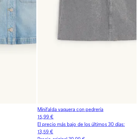
Minifalda vaquera con pedrería
15,99 €
El precio más bajo de los últimos 30 días:
13,59 €
Precio original
39,99 €