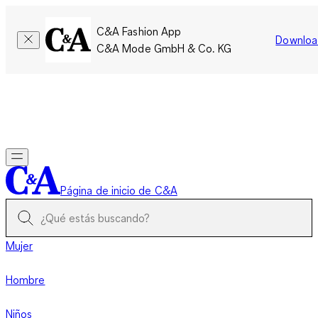
C&A Fashion App
Downloa
C&A Mode GmbH & Co. KG
Por tiempo limitado: Los miembros acumulan el doble de
puntos!
Iniciar sesión
Página de inicio de C&A
Mujer
Hombre
Niños