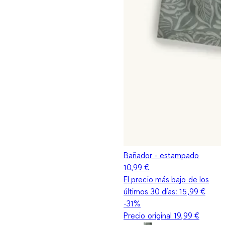
Bañador - estampado
10,99 €
El precio más bajo de los
últimos 30 días:
15,99 €
-31%
Precio original
19,99 €