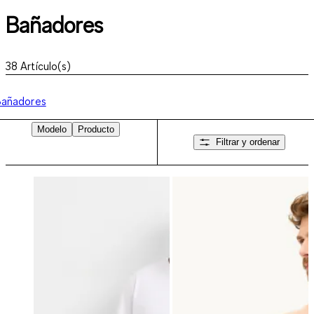
Bañadores
38
Artículo(s)
Bañadores
Modelo
Producto
Filtrar y ordenar