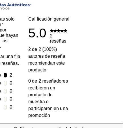
as solo
Calificación general
er
5.0
por
que hayan
2
 los
reseñas
.
2 de 2 (100%)
autores de reseña
ar una fila
recomiendan este
ar reseñas.
producto
s
estrellas
2
0 de 2 reseñadores
2 reseñas con 5 estrellas.
s
estrellas
0
recibieron un
0 reseñas con 4 estrellas.
s
estrellas
0
producto de
0 reseñas con 3 estrellas.
s
estrellas
0
muestra o
0 reseñas con 2 estrellas.
estrellas
0
participaron en una
0 reseñas con 1 estrella.
promoción