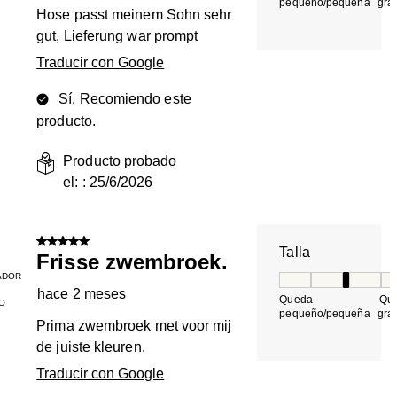
pequeño/pequeña
gra
Hose passt meinem Sohn sehr
gut, Lieferung war prompt
Traducir con Google
Sí, Recomiendo este
producto.
Producto probado
el: :
25/6/2026
5 de 5 estrellas.
Talla
Frisse zwembroek.
ADOR
Talla, 3 de 5, do
hace 2 meses
Queda
Qu
O
pequeño/pequeña
gra
Prima zwembroek met voor mij
de juiste kleuren.
Traducir con Google