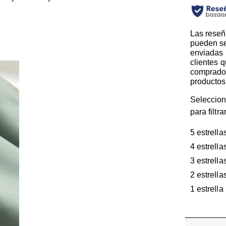
Las reseñ
pueden s
enviadas 
clientes 
comprado
productos
Seleccion
para filtr
5 estrella
4 estrella
3 estrella
2 estrella
1 estrella