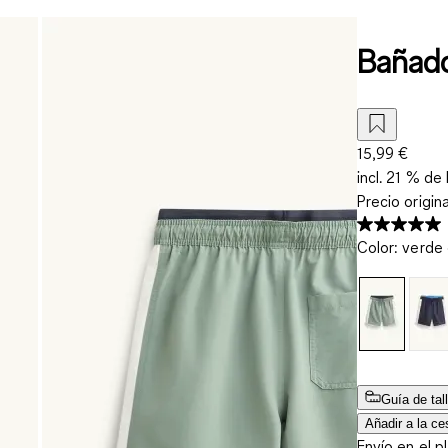
Bañado
15,99 €
incl. 21 % de 
Precio origin
Color
:
verde 
Guía de tal
Añadir a la ce
Envío en el p