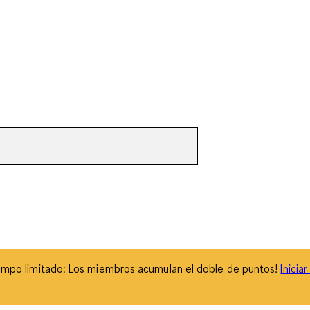
empo limitado: Los miembros acumulan el doble de puntos!
Inicia
empo limitado: Los miembros acumulan el doble de puntos!
Inicia