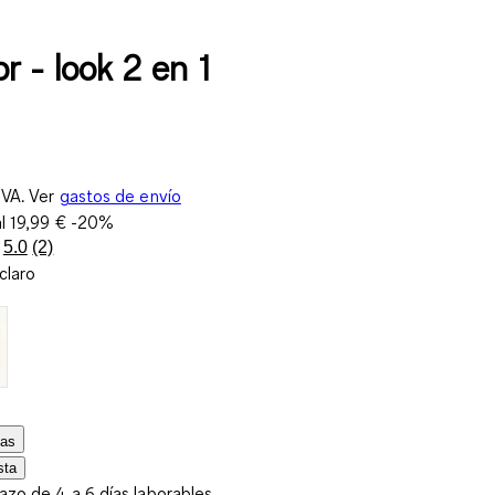
r - look 2 en 1
IVA. Ver
gastos de envío
al
19,99 €
-20%
5.0
(2)
Lea
claro
2
reseñas.
Enlace
en
la
misma
página.
las
sta
lazo de 4 a 6 días laborables.