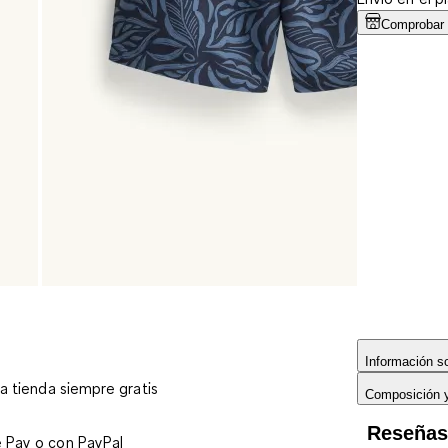
Comprobar d
Información so
 a tienda siempre gratis
Composición 
Reseña
e Pay o con PayPal