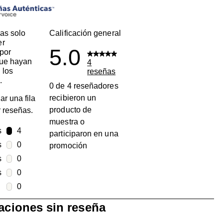
as solo
Calificación general
er
5.0
por
que hayan
4
 los
reseñas
.
0 de 4 reseñadores
recibieron un
ar una fila
producto de
ar reseñas.
muestra o
s
estrellas
4
participaron en una
4 reseñas con 5 estrellas.
s
estrellas
0
promoción
0 reseñas con 4 estrellas.
s
estrellas
0
0 reseñas con 3 estrellas.
s
estrellas
0
0 reseñas con 2 estrellas.
estrellas
0
0 reseñas con 1 estrella.
raciones sin reseña