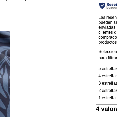
Las reseñ
pueden s
enviadas 
clientes 
comprado
productos
Seleccion
para filtr
5 estrella
4 estrella
3 estrella
2 estrella
1 estrella
1
4 valo
a