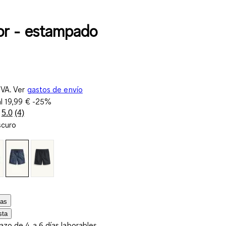
r - estampado
IVA. Ver
gastos de envío
al
19,99 €
-25%
5.0
(4)
Lea
scuro
4
reseñas.
Enlace
en
la
misma
página.
las
sta
lazo de 4 a 6 días laborables.