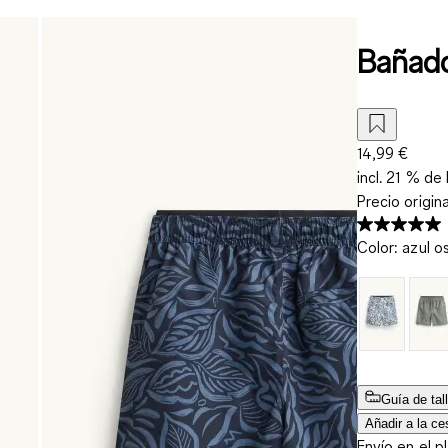
Bañado
14,99 €
incl. 21 % de 
Precio origin
Color
:
azul o
Guía de tal
Añadir a la ce
Envío en el p