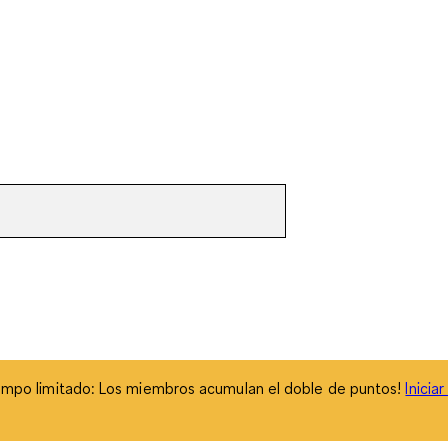
empo limitado: Los miembros acumulan el doble de puntos!
Inicia
empo limitado: Los miembros acumulan el doble de puntos!
Inicia