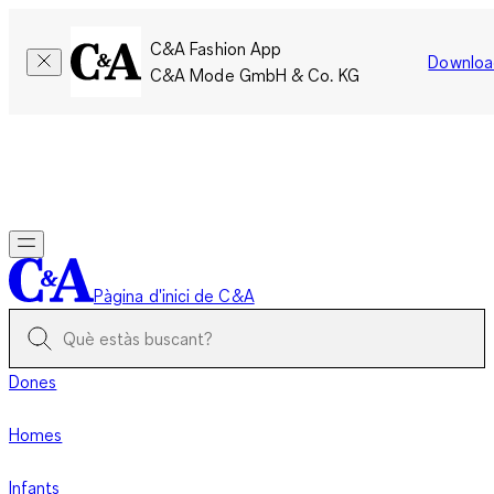
C&A Fashion App
Downloa
C&A Mode GmbH & Co. KG
Només per un temps limitat: Els membres acumulen el doble
de punts!
Inicia la sessió
Pàgina d'inici de C&A
Dones
Homes
Infants