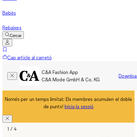
Bebès
Rebaixes
Cercar
Cap article al carretó
C&A Fashion App
Downloa
C&A Mode GmbH & Co. KG
Només per un temps limitat: Els membres acumulen el doble
de punts!
Inicia la sessió
1 / 4