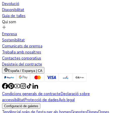
Devolució
Disponibilitat
Guia de talles
Qui som
Empresa
Sostenibilitat
Comunicats de premsa
Treballa amb nosaltres
Contactes corporatius
Desisteix del contracte
España / Espanya | CA
Condicions generals de contracte
Declaració sobre
accessibilitat
Protecció de dades
Avís legal
Configuració de galetes
Tendència
Looks de festa per als homes
Granotes
Disney
Dones