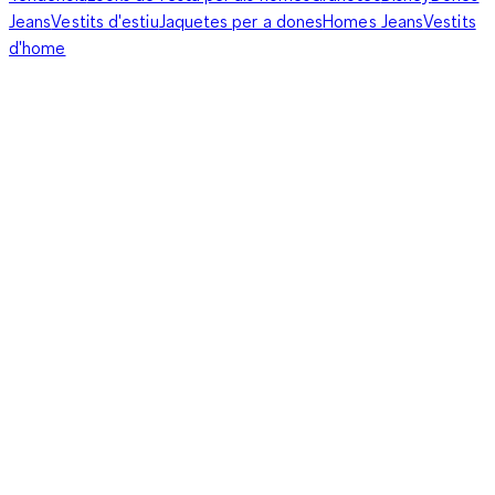
Jeans
Vestits d'estiu
Jaquetes per a dones
Homes Jeans
Vestits
d'home