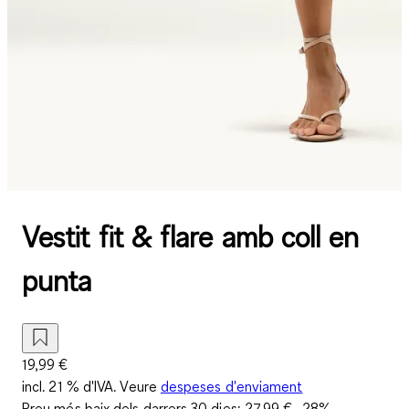
Vestit fit & flare amb coll en
punta
19,99 €
incl. 21 % d'IVA. Veure
despeses d'enviament
Preu més baix dels darrers 30 dies:
27,99 €
-28%