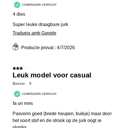
COMPRADOR VERIFICAT
4 dies
Super leuke draagbare jurk
Tradueix amb Google
Producte provat :
4/7/2026
3 de 5 estrelles.
Leuk model voor casual
Betsie
COMPRADOR VERIFICAT
fa un mes
Pasvorm goed (brede heupen, buikje) maar door
het soort stof en de strook op de jurk oogt ie
slordig