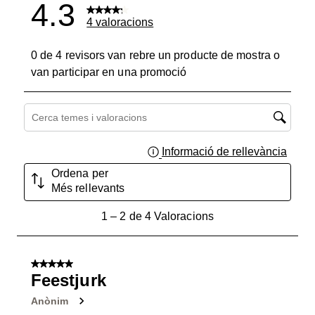
4.3
4 valoracions
0 de 4 revisors van rebre un producte de mostra o
van participar en una promoció
Cerca temes i valoracions regió de cerca
Informació de rellevància
Mostra
Ordena per
Més rellevants
1
1
–
2 de 4
Valoracions
a
2
de
5 de 5 estrelles.
4
Feestjurk
Valoracions.
Anònim