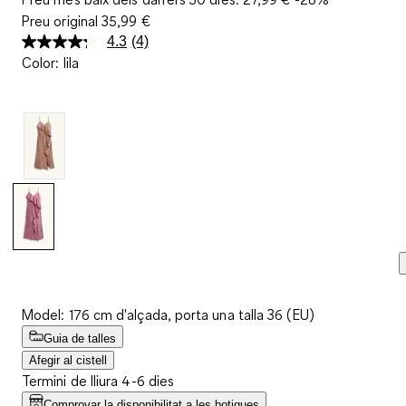
Preu original
35,99 €
4.3
(4)
Llegeix
Color
:
lila
4
valoracions.
Enllaç
a
la
mateixa
pàgina.
Model: 176 cm d'alçada, porta una talla 36 (EU)
Guia de talles
Afegir al cistell
Termini de lliura 4-6 dies
Comprovar la disponibilitat a les botigues