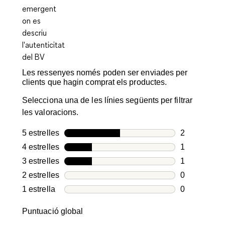
Les ressenyes només poden ser enviades per
clients que hagin comprat els productes.
Selecciona una de les línies següents per filtrar
les valoracions.
5 estrelles
estrelles
2
2 valoracion
4 estrelles
estrelles
1
1 valoració 
3 estrelles
estrelles
1
1 valoració 
2 estrelles
estrelles
0
0 valoracion
1 estrella
estrelles
0
0 valoracion
Puntuació global