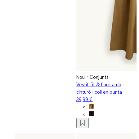
Nou
Conjunts
Vestit fit & flare amb
cinturó i coll en punta
39,99 €