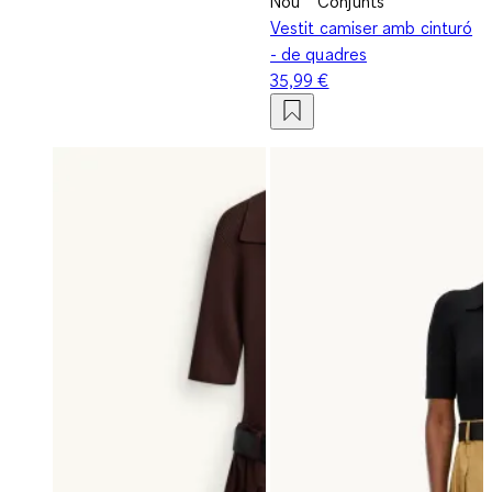
Nou
Conjunts
Vestit camiser amb cinturó
- de quadres
35,99 €