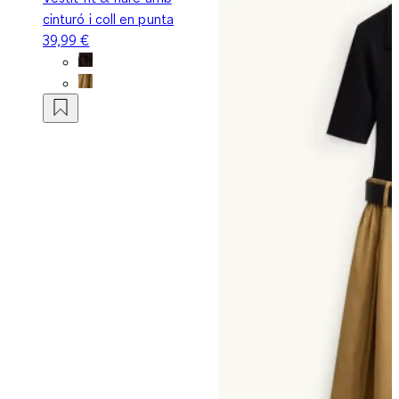
cinturó i coll en punta
39,99 €