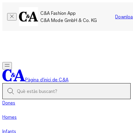
C&A Fashion App
Downloa
C&A Mode GmbH & Co. KG
Només per un temps limitat: Els membres acumulen el doble
de punts!
Inicia la sessió
Pàgina d'inici de C&A
Dones
Homes
Infants