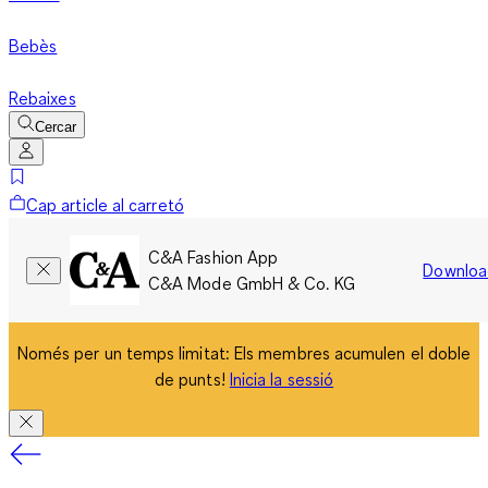
Bebès
Rebaixes
Cercar
Cap article al carretó
C&A Fashion App
Downloa
C&A Mode GmbH & Co. KG
Només per un temps limitat: Els membres acumulen el doble
de punts!
Inicia la sessió