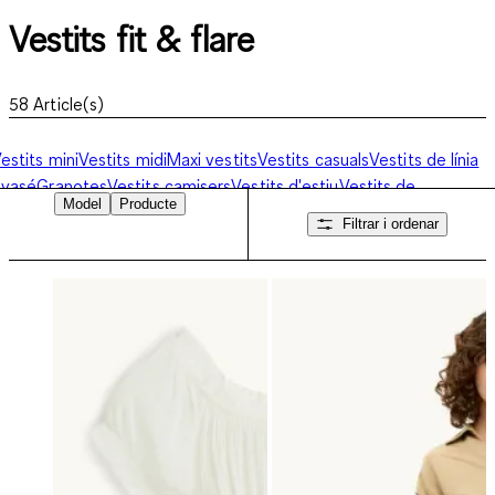
Vestits fit & flare
58
Article(s)
estits mini
Vestits midi
Maxi vestits
Vestits casuals
Vestits de línia
evasé
Granotes
Vestits camisers
Vestits d'estiu
Vestits de
Model
Producte
latja
Vestits amb estampats de flors
Vestits de celebraciò
Vestits
Filtrar i ordenar
it & flare