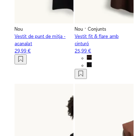
Nou
Nou
Conjunts
Vestit de punt de mitja -
Vestit fit & flare amb
acanalat
cinturó
29,99 €
25,99 €