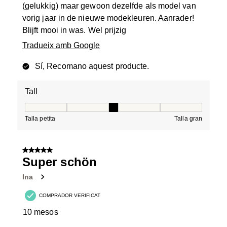
(gelukkig) maar gewoon dezelfde als model van
vorig jaar in de nieuwe modekleuren. Aanrader!
Blijft mooi in was. Wel prijzig
Tradueix amb Google
Sí, Recomano aquest producte.
Tall
Tall, 3 de 5, on 1 és igual a Talla petita i 5 és igual a Tal
Talla petita
Talla gran
5 de 5 estrelles.
Super schön
Ina
COMPRADOR VERIFICAT
10 mesos