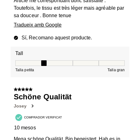
Article me correspondant donc satisfaite .
Toutefois, le tissu est très léger mais agréable par
sa douceur . Bonne tenue
Tradueix amb Google
Sí, Recomano aquest producte.
Tall
Tall, 2 de 5, on 1 és igual a Talla petita i 5 és igual a Tal
Talla petita
Talla gran
5 de 5 estrelles.
Schöne Qualität
Josey
COMPRADOR VERIFICAT
10 mesos
Mega schöne Qualität. Bin begeistert. Hab es in