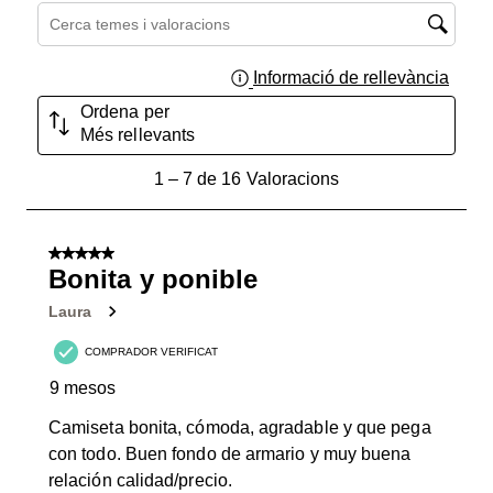
Cerca temes i valoracions regió de cerca
Informació de rellevància
Mostra
Ordena per
Més rellevants
1
1
–
7 de 16
Valoracions
a
7
de
5 de 5 estrelles.
16
Bonita y ponible
Valoracions.
Laura
COMPRADOR VERIFICAT
9 mesos
Camiseta bonita, cómoda, agradable y que pega
con todo. Buen fondo de armario y muy buena
relación calidad/precio.