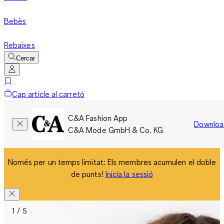
Bebès
Rebaixes
Cercar
Cap article al carretó
C&A Fashion App
Downloa
C&A Mode GmbH & Co. KG
Només per un temps limitat: Els membres acumulen el doble
de punts!
Inicia la sessió
1 / 5