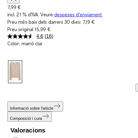
7,99 €
incl. 21 % d'IVA. Veure
despeses d'enviament
Preu més baix dels darrers 30 dies:
7,19 €
Preu original
15,99 €
4.6
(16)
Llegeix
Color
:
marró clar
16
valoracions.
Enllaç
a
la
mateixa
pàgina.
Informació sobre l'article
Composició i cura
Valoracions