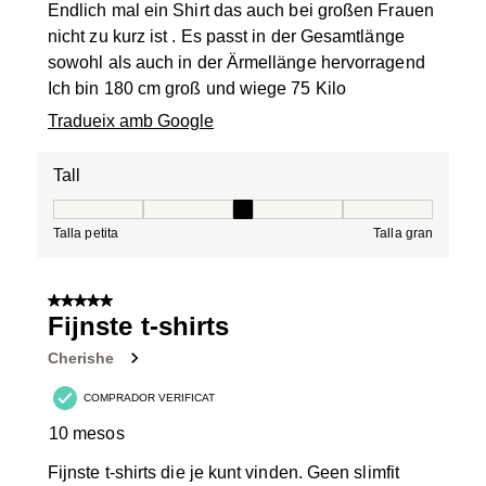
Endlich mal ein Shirt das auch bei großen Frauen
nicht zu kurz ist . Es passt in der Gesamtlänge
sowohl als auch in der Ärmellänge hervorragend
Ich bin 180 cm groß und wiege 75 Kilo
Tradueix amb Google
Tall
Tall, 3 de 5, on 1 és igual a Talla petita i 5 és igual a Tal
Talla petita
Talla gran
5 de 5 estrelles.
Fijnste t-shirts
Cherishe
COMPRADOR VERIFICAT
10 mesos
Fijnste t-shirts die je kunt vinden. Geen slimfit