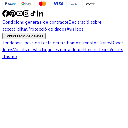
Condicions generals de contracte
Declaració sobre
accessibilitat
Protecció de dades
Avís legal
Configuració de galetes
Tendència
Looks de festa per als homes
Granotes
Disney
Dones
Jeans
Vestits d'estiu
Jaquetes per a dones
Homes Jeans
Vestits
d'home