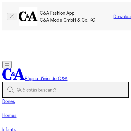
C&A Fashion App
Downloa
C&A Mode GmbH & Co. KG
Només per un temps limitat: Els membres acumulen el doble
de punts!
Inicia la sessió
Pàgina d'inici de C&A
Dones
Homes
Infants