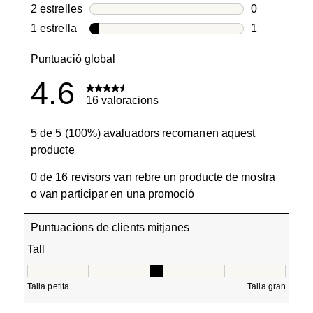
1 valoració 
2 estrelles
estrelles
0
0 valoracion
1 estrella
estrelles
1
1 valoració 
Puntuació global
4.6
16 valoracions
5 de 5 (100%) avaluadors recomanen aquest
producte
0 de 16 revisors van rebre un producte de mostra
o van participar en una promoció
Puntuacions de clients mitjanes
Tall
Tall, 2.857142857142857 de 5, on 1 és igual a Talla petita
Talla petita
Talla gran