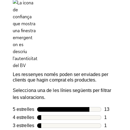
Les ressenyes només poden ser enviades per
clients que hagin comprat els productes.
Selecciona una de les línies següents per filtrar
les valoracions.
5 estrelles
estrelles
13
13 valoracio
4 estrelles
estrelles
1
1 valoració 
3 estrelles
estrelles
1