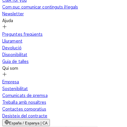
C&A for you
Com puc comunicar continguts il·legals
Newsletter
Ajuda
Preguntes freqüents
Lliurament
Devolució
Disponibilitat
Guia de talles
Qui som
Empresa
Sostenibilitat
Comunicats de premsa
Treballa amb nosaltres
Contactes corporatius
Desisteix del contracte
España / Espanya | CA