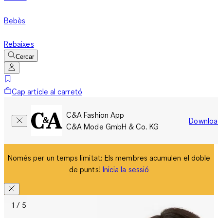
Bebès
Rebaixes
Cercar
Cap article al carretó
C&A Fashion App
Downloa
C&A Mode GmbH & Co. KG
Només per un temps limitat: Els membres acumulen el doble
de punts!
Inicia la sessió
1 / 5