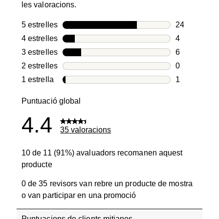
les valoracions.
5 estrelles
estrelles
24
24 valoracio
4 estrelles
estrelles
4
4 valoracion
3 estrelles
estrelles
6
6 valoracion
2 estrelles
estrelles
0
0 valoracion
1 estrella
estrelles
1
1 valoració 
Puntuació global
4.4
35 valoracions
10 de 11 (91%) avaluadors recomanen aquest
producte
0 de 35 revisors van rebre un producte de mostra
o van participar en una promoció
Puntuacions de clients mitjanes