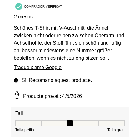
COMPRADOR VERIFICAT
2 mesos
Schönes T-Shirt mit V-Auschnitt; die Ärmel
zwicken nicht oder reiben zwischen Oberarm und
Achselhöhle; der Stoff fühlt sich schön und luftig
an; besser mindestens eine Nummer größer
bestellen, wenn es nicht zu eng sitzen soll.
Tradueix amb Google
Sí, Recomano aquest producte.
Producte provat :
4/5/2026
Tall
Tall, 3 de 5, on 1 és igual a Talla petita i 5 és igual a Tal
Talla petita
Talla gran