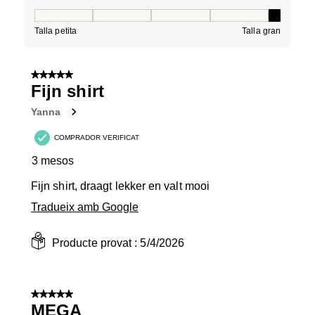
Tall, 5 de 5, on 1 és igual a Talla petita i 5 és igual a Tal
Talla petita
Talla gran
5 de 5 estrelles.
Fijn shirt
Yanna
COMPRADOR VERIFICAT
3 mesos
Fijn shirt, draagt lekker en valt mooi
Tradueix amb Google
Producte provat :
5/4/2026
5 de 5 estrelles.
MEGA