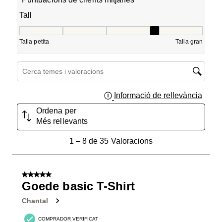
Tall
Tall, 3.5 de 5, on 1 és igual a Talla petita i 5 és igual a Ta
Talla petita
Talla gran
Cerca temes i valoracions regió de cerca
Informació de rellevància
Mostra
Ordena per
Més rellevants
1
1
–
8 de 35
Valoracions
a
8
de
5 de 5 estrelles.
35
Goede basic T-Shirt
Valoracions.
Chantal
COMPRADOR VERIFICAT