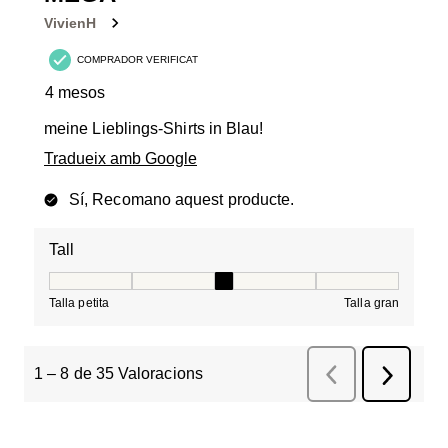
VivienH
COMPRADOR VERIFICAT
4 mesos
meine Lieblings-Shirts in Blau!
Tradueix amb Google
Sí, Recomano aquest producte.
Tall
Tall, 3 de 5, on 1 és igual a Talla petita i 5 és igual a Tal
Talla petita
Talla gran
1
–
8 de 35
Valoracions
Anterior
Valoracions
Següent
Valorac