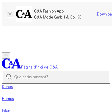
C&A Fashion App
Downloa
C&A Mode GmbH & Co. KG
Només per un temps limitat: Els membres acumulen el doble
de punts!
Inicia la sessió
Pàgina d'inici de C&A
Dones
Homes
Infants