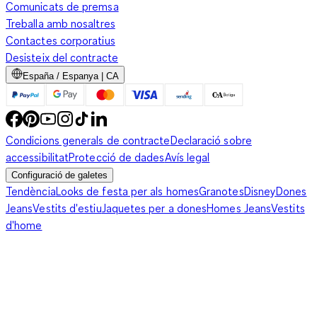
Comunicats de premsa
Treballa amb nosaltres
Contactes corporatius
Desisteix del contracte
España / Espanya | CA
Condicions generals de contracte
Declaració sobre
accessibilitat
Protecció de dades
Avís legal
Configuració de galetes
Tendència
Looks de festa per als homes
Granotes
Disney
Dones
Jeans
Vestits d'estiu
Jaquetes per a dones
Homes Jeans
Vestits
d'home