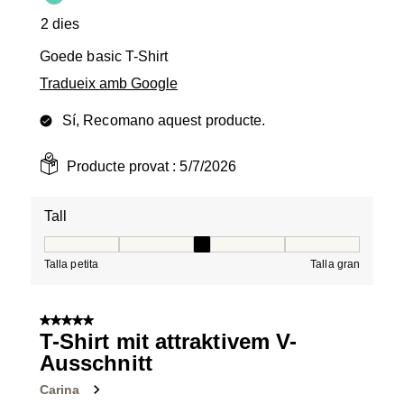
2 dies
Goede basic T-Shirt
Tradueix amb Google
Sí, Recomano aquest producte.
Producte provat :
5/7/2026
Tall
Tall, 3 de 5, on 1 és igual a Talla petita i 5 és igual a Tal
Talla petita
Talla gran
5 de 5 estrelles.
T-Shirt mit attraktivem V-
Ausschnitt
Carina