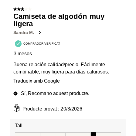
3 de 5 estrelles.
Camiseta de algodón muy
ligera
Sandra M.
COMPRADOR VERIFICAT
3 mesos
Buena relación calidad/precio. Fácilmente
combinable, muy ligera para días calurosos.
Tradueix amb Google
Sí, Recomano aquest producte.
Producte provat :
20/3/2026
Tall
Tall, 4 de 5, on 1 és igual a Talla petita i 5 és igual a Tal