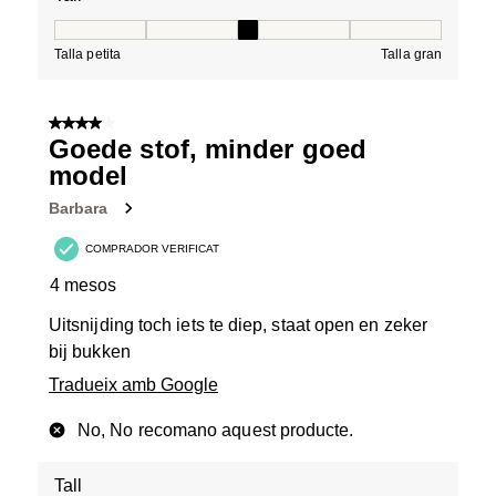
Tall, 3 de 5, on 1 és igual a Talla petita i 5 és igual a Tal
Talla petita
Talla gran
4 de 5 estrelles.
Goede stof, minder goed
model
Barbara
COMPRADOR VERIFICAT
4 mesos
Uitsnijding toch iets te diep, staat open en zeker
bij bukken
Tradueix amb Google
No, No recomano aquest producte.
Tall