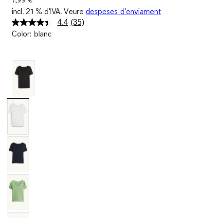
incl. 21 % d'IVA. Veure
despeses d'enviament
4.4
(35)
Llegeix
Color
:
blanc
35
valoracions.
Enllaç
a
la
mateixa
pàgina.