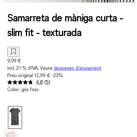
Samarreta de màniga curta -
slim fit - texturada
9,99 €
incl. 21 % d'IVA. Veure
despeses d'enviament
Preu original
12,99 €
-23%
4.8
(5)
Llegeix
Color
:
gris fosc
5
valoracions.
Enllaç
a
la
mateixa
pàgina.