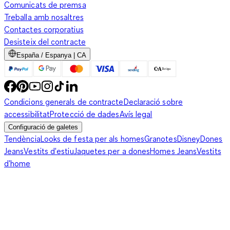
Comunicats de premsa
Treballa amb nosaltres
Contactes corporatius
Desisteix del contracte
España / Espanya | CA
Condicions generals de contracte
Declaració sobre
accessibilitat
Protecció de dades
Avís legal
Configuració de galetes
Tendència
Looks de festa per als homes
Granotes
Disney
Dones
Jeans
Vestits d'estiu
Jaquetes per a dones
Homes Jeans
Vestits
d'home