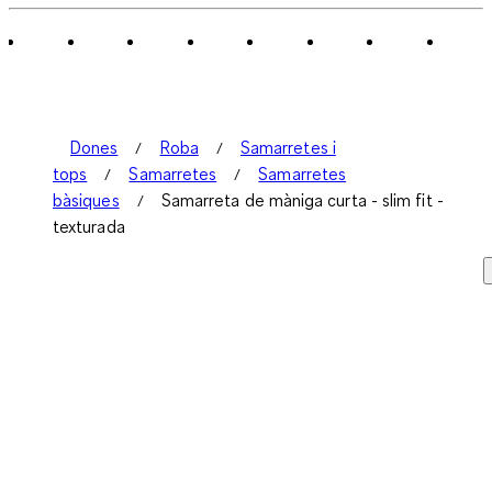
5
Valoracions.
Dones
Roba
Samarretes i
tops
Samarretes
Samarretes
bàsiques
Samarreta de màniga curta - slim fit -
texturada