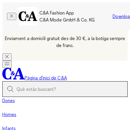
C&A Fashion App
Downloa
C&A Mode GmbH & Co. KG
Enviament a domicili gratuït des de 30 €, a la botiga sempre
de franc.
Pàgina d'inici de C&A
Dones
Homes
Infants