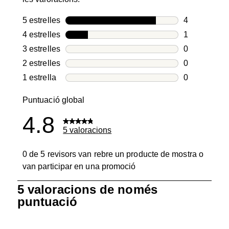
5 estrelles
estrelles
4
4 valoracion
4 estrelles
estrelles
1
1 valoració 
3 estrelles
estrelles
0
0 valoracion
2 estrelles
estrelles
0
0 valoracion
1 estrella
estrelles
0
0 valoracion
Puntuació global
4.8
5 valoracions
0 de 5 revisors van rebre un producte de mostra o
van participar en una promoció
1
5 valoracions de només
a
puntuació
0
de