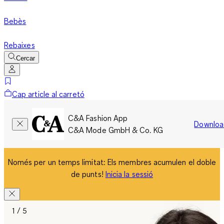
Bebès
Rebaixes
Cercar
Cap article al carretó
C&A Fashion App
Downloa
C&A Mode GmbH & Co. KG
Només per un temps limitat: Els membres acumulen el doble
de punts!
Inicia la sessió
1 / 5