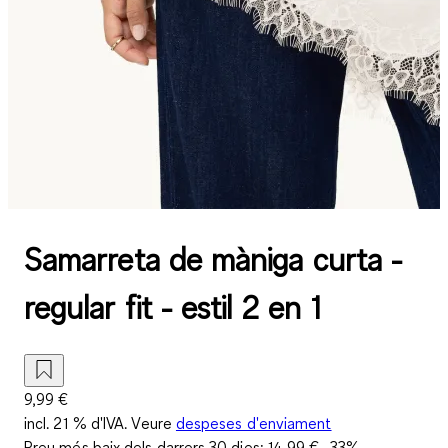
Samarreta de màniga curta -
regular fit - estil 2 en 1
9,99 €
incl. 21 % d'IVA. Veure
despeses d'enviament
Preu més baix dels darrers 30 dies:
14,99 €
-33%