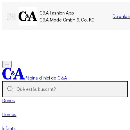
C&A Fashion App
Downloa
C&A Mode GmbH & Co. KG
Només per un temps limitat: Els membres acumulen el doble
de punts!
Inicia la sessió
Pàgina d'inici de C&A
Dones
Homes
Infants