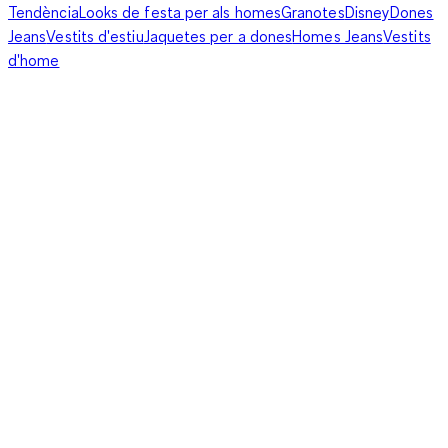
Tendència
Looks de festa per als homes
Granotes
Disney
Dones
Jeans
Vestits d'estiu
Jaquetes per a dones
Homes Jeans
Vestits
d'home