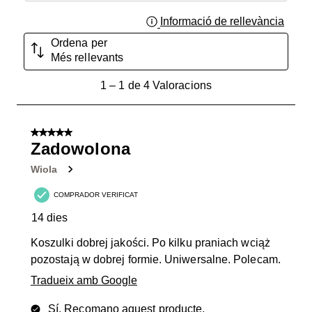
Informació de rellevància
Mostra
Ordena per
Més rellevants
1
1
–
1 de 4
Valoracions
a
1
de
5 de 5 estrelles.
4
Zadowolona
Valoracions.
Wiola
COMPRADOR VERIFICAT
14 dies
Koszulki dobrej jakości. Po kilku praniach wciąż
pozostają w dobrej formie. Uniwersalne. Polecam.
Tradueix amb Google
Sí, Recomano aquest producte.