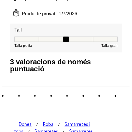
Producte provat :
1/7/2026
Tall
Tall, 3 de 5, on 1 és igual a Talla petita i 5 és igual a Tal
Talla petita
Talla gran
3 valoracions de només
puntuació
Dones
Roba
Samarretes i
tops
Samarretes
Samarretes