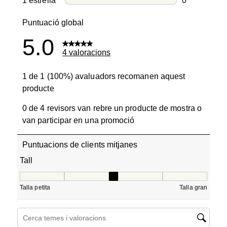
1 estrella
estrelles
0
0 valoracion
Puntuació global
5.0
4 valoracions
1 de 1 (100%) avaluadors recomanen aquest
producte
0 de 4 revisors van rebre un producte de mostra o
van participar en una promoció
Puntuacions de clients mitjanes
Tall
Tall, 3 de 5, on 1 és igual a Talla petita i 5 és igual a Tall
Talla petita
Talla gran
Cerca temes i valoracions regió de cerca