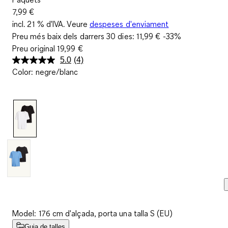
7,99 €
incl. 21 % d'IVA. Veure
despeses d'enviament
Preu més baix dels darrers 30 dies:
11,99 €
-33%
Preu original
19,99 €
5.0
(4)
Llegeix
Color
:
negre/blanc
4
valoracions.
Enllaç
a
la
mateixa
pàgina.
Model: 176 cm d'alçada, porta una talla S (EU)
Guia de talles