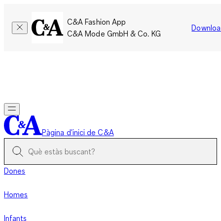
C&A Fashion App
Downloa
C&A Mode GmbH & Co. KG
Només per un temps limitat: Els membres acumulen el doble
de punts!
Inicia la sessió
Pàgina d'inici de C&A
Dones
Homes
Infants