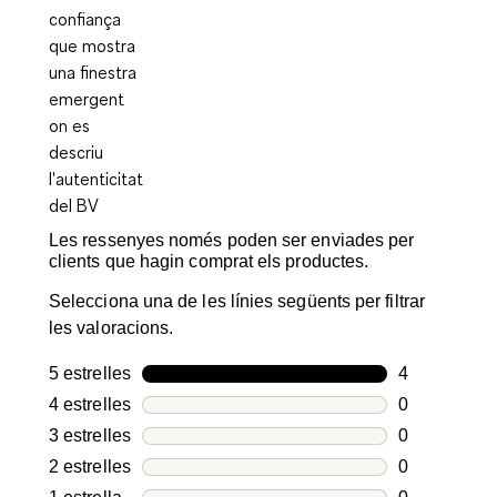
Les ressenyes només poden ser enviades per
clients que hagin comprat els productes.
Selecciona una de les línies següents per filtrar
les valoracions.
5 estrelles
estrelles
4
4 valoracion
4 estrelles
estrelles
0
0 valoracion
3 estrelles
estrelles
0
0 valoracion
2 estrelles
estrelles
0
0 valoracion