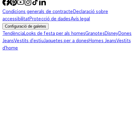
Condicions generals de contracte
Declaració sobre
accessibilitat
Protecció de dades
Avís legal
Configuració de galetes
Tendència
Looks de festa per als homes
Granotes
Disney
Dones
Jeans
Vestits d'estiu
Jaquetes per a dones
Homes Jeans
Vestits
d'home