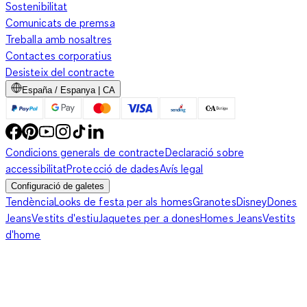
Sostenibilitat
Comunicats de premsa
Treballa amb nosaltres
Contactes corporatius
Desisteix del contracte
España / Espanya | CA
Condicions generals de contracte
Declaració sobre
accessibilitat
Protecció de dades
Avís legal
Configuració de galetes
Tendència
Looks de festa per als homes
Granotes
Disney
Dones
Jeans
Vestits d'estiu
Jaquetes per a dones
Homes Jeans
Vestits
d'home