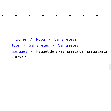
0
de
1
Valoració.
Dones
Roba
Samarretes i
tops
Samarretes
Samarretes
bàsiques
Paquet de 2 - samarreta de màniga curta
- slim fit