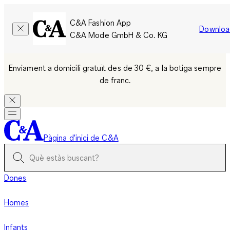
C&A Fashion App
Downloa
C&A Mode GmbH & Co. KG
Enviament a domicili gratuït des de 30 €, a la botiga sempre
de franc.
Pàgina d'inici de C&A
Dones
Homes
Infants