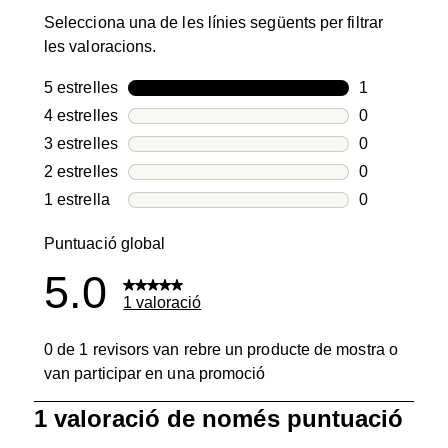
Selecciona una de les línies següents per filtrar
les valoracions.
5 estrelles
estrelles
1
1 valoració 
4 estrelles
estrelles
0
0 valoracion
3 estrelles
estrelles
0
0 valoracion
2 estrelles
estrelles
0
0 valoracion
1 estrella
estrelles
0
0 valoracion
Puntuació global
5.0
1 valoració
0 de 1 revisors van rebre un producte de mostra o
van participar en una promoció
1
1 valoració de només puntuació
a