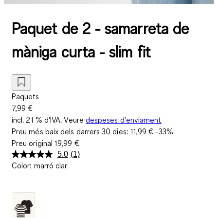
Paquet de 2 - samarreta de
màniga curta - slim fit
Paquets
7,99 €
incl. 21 % d'IVA. Veure
despeses d'enviament
Preu més baix dels darrers 30 dies:
11,99 €
-33%
Preu original
19,99 €
5.0
(1)
Llegeix
Color
:
marró clar
una
valoració.
Enllaç
a
la
mateixa
pàgina.