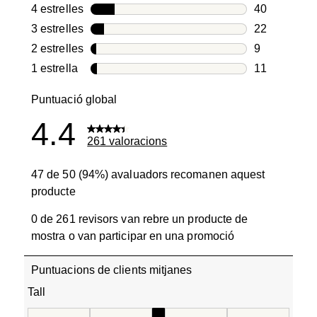
179 valoraci
4 estrelles
estrelles
40
40 valoracio
3 estrelles
estrelles
22
22 valoracio
2 estrelles
estrelles
9
9 valoracion
1 estrella
estrelles
11
11 valoracio
Puntuació global
4.4
261 valoracions
47 de 50 (94%) avaluadors recomanen aquest
producte
0 de 261 revisors van rebre un producte de
mostra o van participar en una promoció
Puntuacions de clients mitjanes
Tall
Tall, 2.9375 de 5, on 1 és igual a Talla petita i 5 és igual 