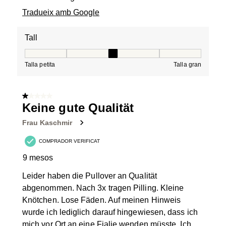
Tradueix amb Google
Tall
Tall, 3 de 5, on 1 és igual a Talla petita i 5 és igual a Tal
Talla petita
Talla gran
1 de 5 estrelles.
Keine gute Qualität
Frau Kaschmir
COMPRADOR VERIFICAT
9 mesos
Leider haben die Pullover an Qualität
abgenommen. Nach 3x tragen Pilling. Kleine
Knötchen. Lose Fäden. Auf meinen Hinweis
wurde ich lediglich darauf hingewiesen, dass ich
mich vor Ort an eine Fialie wenden müsste. Ich