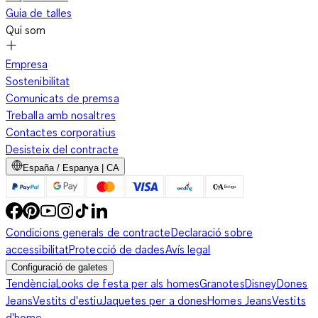
Guia de talles
Qui som
Empresa
Sostenibilitat
Comunicats de premsa
Treballa amb nosaltres
Contactes corporatius
Desisteix del contracte
España / Espanya | CA
Condicions generals de contracte
Declaració sobre
accessibilitat
Protecció de dades
Avís legal
Configuració de galetes
Tendència
Looks de festa per als homes
Granotes
Disney
Dones
Jeans
Vestits d'estiu
Jaquetes per a dones
Homes Jeans
Vestits
d'home