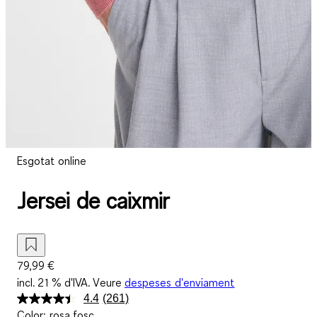
Esgotat online
Jersei de caixmir
79,99 €
incl. 21 % d'IVA. Veure
despeses d'enviament
4.4
(261)
Llegeix
Color
:
rosa fosc
261