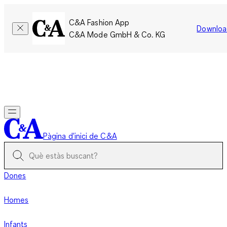
C&A Fashion App
Downloa
C&A Mode GmbH & Co. KG
Només per un temps limitat: Els membres acumulen el doble
de punts!
Inicia la sessió
Pàgina d'inici de C&A
Dones
Homes
Infants