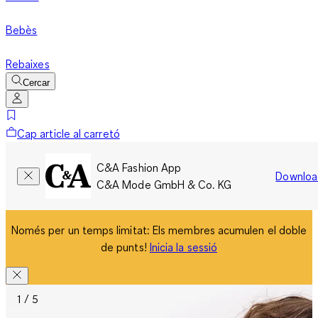
Bebès
Rebaixes
Cercar
Cap article al carretó
C&A Fashion App
Downloa
C&A Mode GmbH & Co. KG
Només per un temps limitat: Els membres acumulen el doble
de punts!
Inicia la sessió
1 / 5