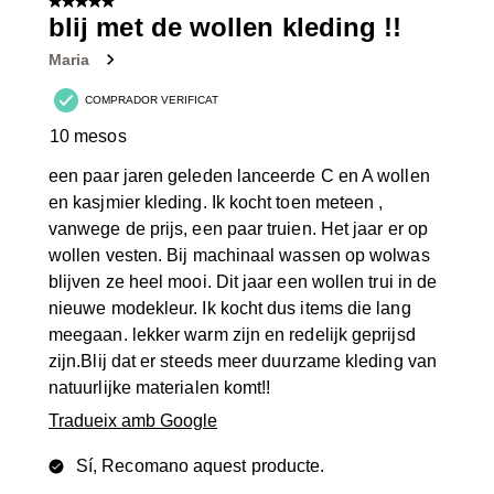
5 de 5 estrelles.
blij met de wollen kleding !!
Maria
COMPRADOR VERIFICAT
10 mesos
een paar jaren geleden lanceerde C en A wollen
en kasjmier kleding. Ik kocht toen meteen ,
vanwege de prijs, een paar truien. Het jaar er op
wollen vesten. Bij machinaal wassen op wolwas
blijven ze heel mooi. Dit jaar een wollen trui in de
nieuwe modekleur. Ik kocht dus items die lang
meegaan. lekker warm zijn en redelijk geprijsd
zijn.Blij dat er steeds meer duurzame kleding van
natuurlijke materialen komt!!
Tradueix amb Google
Sí, Recomano aquest producte.