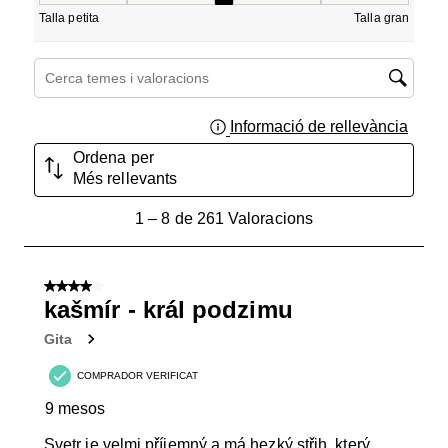
Talla petita
Talla gran
Cerca temes i valoracions regió de cerca
Informació de rellevància
Mostra
Ordena per
Més rellevants
1
1
–
8 de 261
Valoracions
a
8
de
4 de 5 estrelles.
261
kašmír - král podzimu
Valoracions.
Gita
COMPRADOR VERIFICAT
9 mesos
Svetr je velmi příjemný a má hezký střih, který