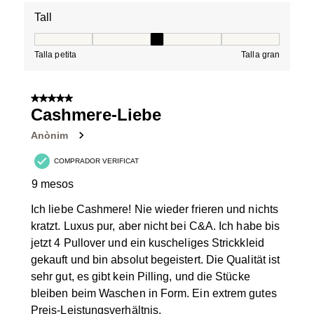
Tall
Tall, 3 de 5, on 1 és igual a Talla petita i 5 és igual a Tal
Talla petita
Talla gran
5 de 5 estrelles.
Cashmere-Liebe
Anònim
COMPRADOR VERIFICAT
9 mesos
Ich liebe Cashmere! Nie wieder frieren und nichts
kratzt. Luxus pur, aber nicht bei C&A. Ich habe bis
jetzt 4 Pullover und ein kuscheliges Strickkleid
gekauft und bin absolut begeistert. Die Qualität ist
sehr gut, es gibt kein Pilling, und die Stücke
bleiben beim Waschen in Form. Ein extrem gutes
Preis-Leistungsverhältnis.