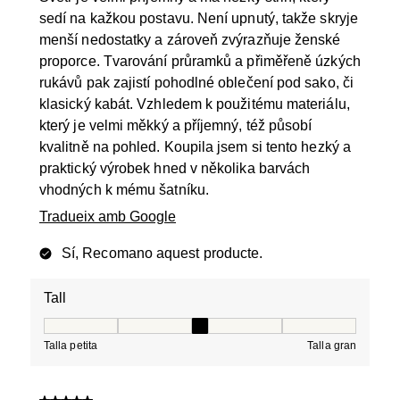
sedí na kažkou postavu. Není upnutý, takže skryje
menší nedostatky a zároveň zvýrazňuje ženské
proporce. Tvarování průramků a přiměřeně úzkých
rukávů pak zajistí pohodlné oblečení pod sako, či
klasický kabát. Vzhledem k použitému materiálu,
který je velmi měkký a příjemný, též působí
kvalitně na pohled. Koupila jsem si tento hezký a
praktický výrobek hned v několika barvách
vhodných k mému šatníku.
Tradueix amb Google
Sí, Recomano aquest producte.
Tall
Tall, 3 de 5, on 1 és igual a Talla petita i 5 és igual a Tal
Talla petita
Talla gran