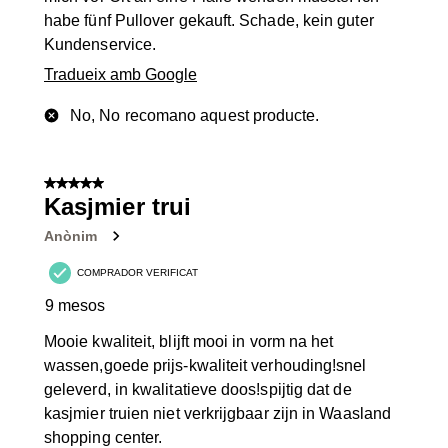
habe fünf Pullover gekauft. Schade, kein guter
Kundenservice.
Tradueix amb Google
No, No recomano aquest producte.
5 de 5 estrelles.
Kasjmier trui
Anònim
COMPRADOR VERIFICAT
9 mesos
Mooie kwaliteit, blijft mooi in vorm na het
wassen,goede prijs-kwaliteit verhouding!snel
geleverd, in kwalitatieve doos!spijtig dat de
kasjmier truien niet verkrijgbaar zijn in Waasland
shopping center.