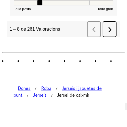
Tall, 2 de 5, on 1 és igual a Talla petita i 5 és igual a Tal
Talla petita
Talla gran
1
–
8 de 261
Valoracions
Anterior
Valoracions
Següent
Valorac
Dones
Roba
Jerseis i jaquetes de
punt
Jerseis
Jersei de caixmir