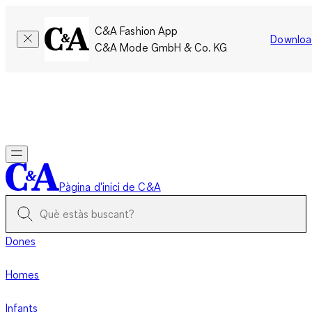
C&A Fashion App
Downloa
C&A Mode GmbH & Co. KG
Només per un temps limitat: Els membres acumulen el doble
de punts!
Inicia la sessió
Pàgina d'inici de C&A
Dones
Homes
Infants