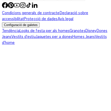
Condicions generals de contracte
Declaració sobre
accessibilitat
Protecció de dades
Avís legal
Configuració de galetes
Tendència
Looks de festa per als homes
Granotes
Disney
Dones
Jeans
Vestits d'estiu
Jaquetes per a dones
Homes Jeans
Vestits
d'home