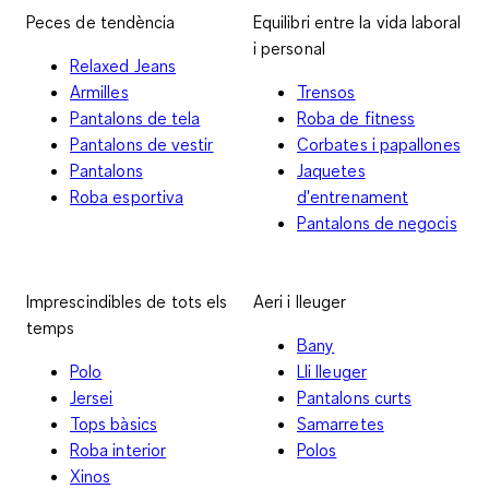
Peces de tendència
Equilibri entre la vida laboral
i personal
Relaxed Jeans
Armilles
Trensos
Pantalons de tela
Roba de fitness
Pantalons de vestir
Corbates i papallones
Pantalons
Jaquetes
Roba esportiva
d'entrenament
Pantalons de negocis
Imprescindibles de tots els
Aeri i lleuger
temps
Bany
Polo
Lli lleuger
Jersei
Pantalons curts
Tops bàsics
Samarretes
Roba interior
Polos
Xinos