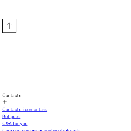
Contacte
Contacte i comentaris
Botigues
C&A for you
Com puc comunicar continguts il·legals