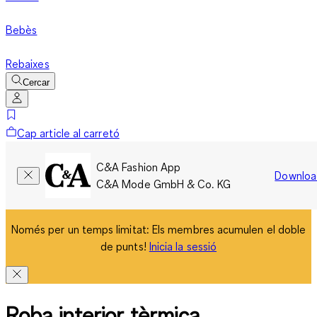
Bebès
Rebaixes
Cercar
Cap article al carretó
C&A Fashion App
Downloa
C&A Mode GmbH & Co. KG
Només per un temps limitat: Els membres acumulen el doble
de punts!
Inicia la sessió
Roba interior tèrmica