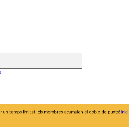
 un temps limitat: Els membres acumulen el doble de punts!
Inic
s
 un temps limitat: Els membres acumulen el doble de punts!
Inic