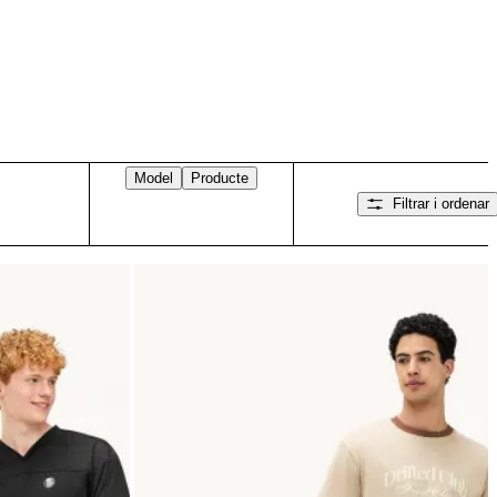
Model
Producte
Filtrar i ordenar
Llisca cap a la dreta