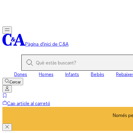
Només per
Pàgina d'inici de C&A
Dones
Homes
Infants
Bebès
Rebaixe
Cercar
Cap article al carretó
Només per