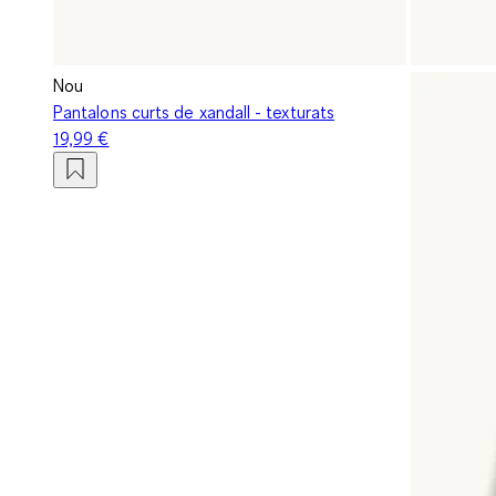
Nou
Pantalons curts de xandall - texturats
19,99 €