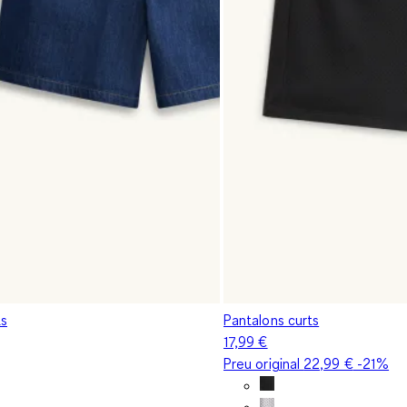
ts
Pantalons curts
17,99 €
Preu original
22,99 €
-21%