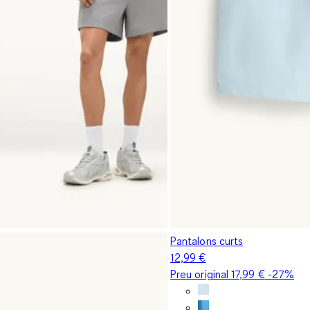
Pantalons curts
12,99 €
Preu original
17,99 €
-27%