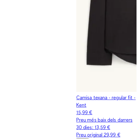
Camisa texana - regular fit -
Kent
15,99 €
Preu més baix dels darrers
30 dies:
13,59 €
Preu original
29,99 €