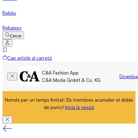
Bebès
Rebaixes
Cercar
Cap article al carretó
C&A Fashion App
Downloa
C&A Mode GmbH & Co. KG
Només per un temps limitat: Els membres acumulen el doble
de punts!
Inicia la sessió