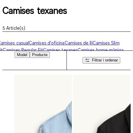
Camises texanes
5
Article(s)
amises casual
Camises d'oficina
Camises de lli
Camises Slim
it
Camises Regular Fit
Camises texanes
Camises home màniga
Model
Producte
urta
Camises home màniga llarga
Camises Non Iron
Filtrar i ordenar