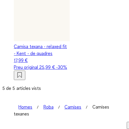
Camisa texana - relaxed fit
- Kent - de quadres
17,99 €
Preu original
25,99 €
-30%
5 de 5 articles vists
Homes
Roba
Camises
Camises
texanes