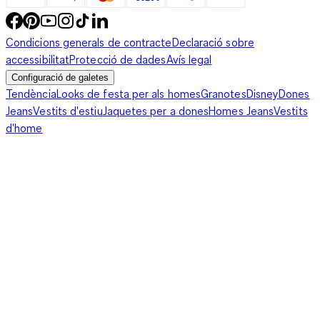
Condicions generals de contracte
Declaració sobre
accessibilitat
Protecció de dades
Avís legal
Configuració de galetes
Tendència
Looks de festa per als homes
Granotes
Disney
Dones
Jeans
Vestits d'estiu
Jaquetes per a dones
Homes Jeans
Vestits
d'home