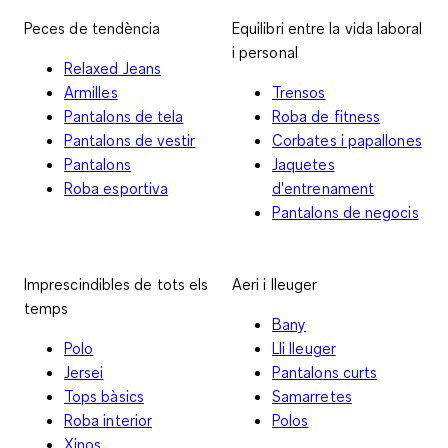
Peces de tendència
Equilibri entre la vida laboral
i personal
Relaxed Jeans
Armilles
Trensos
Pantalons de tela
Roba de fitness
Pantalons de vestir
Corbates i papallones
Pantalons
Jaquetes
Roba esportiva
d'entrenament
Pantalons de negocis
Imprescindibles de tots els
Aeri i lleuger
temps
Bany
Polo
Lli lleuger
Jersei
Pantalons curts
Tops bàsics
Samarretes
Roba interior
Polos
Xinos