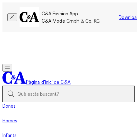
C&A Fashion App
Downloa
C&A Mode GmbH & Co. KG
Només per un temps limitat: Els membres acumulen el doble
de punts!
Inicia la sessió
Pàgina d'inici de C&A
Dones
Homes
Infants